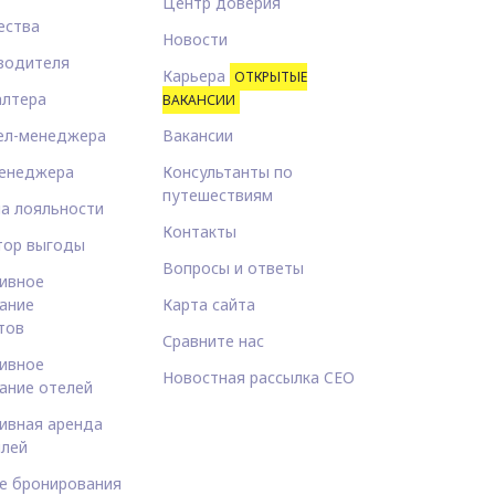
Центр доверия
ества
Новости
водителя
Карьера
ОТКРЫТЫЕ
алтера
ВАКАНСИИ
ел-менеджера
Вакансии
енеджера
Консультанты по
путешествиям
а лояльности
Контакты
тор выгоды
Вопросы и ответы
ивное
ание
Карта сайта
тов
Сравните нас
ивное
Новостная рассылка CEO
ание отелей
ивная аренда
лей
е бронирования