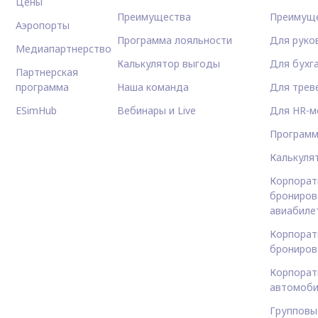
Цены
Преимущества
Преимущ
Аэропорты
Программа лояльности
Для руко
Медиапартнерство
Калькулятор выгоды
Для бухг
Партнерская
программа
Наша команда
Для трев
ESimHub
Вебинары и Live
Для HR-м
Программ
Калькуля
Корпорат
брониров
авиабиле
Корпорат
брониров
Корпорат
автомоби
Групповы