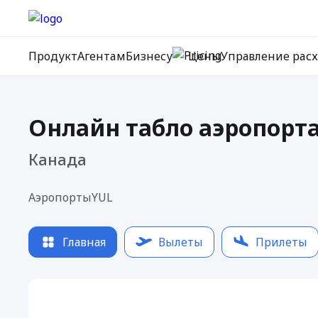
Продукт
Агентам
Бизнесу
Цены
Управление рас
Онлайн табло аэропорта
Канада
Аэропорты
YUL
Главная
Вылеты
Прилеты