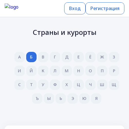
Вход
Регистрация
Страны и курорты
А
Б
В
Г
Д
Е
Ё
Ж
З
И
Й
К
Л
М
Н
О
П
Р
С
Т
У
Ф
Х
Ц
Ч
Ш
Щ
Ъ
Ы
Ь
Э
Ю
Я