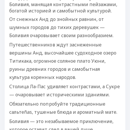
Боливия, манящая контрастными пейзажами,
богатой историей и самобытной культурой.
От снежных Анд до знойных равнин, от
шумных городов до тихих деревушек —
Боливия очаровывает своим разнообразием.
Путешественников ждут заснеженные
вершины Анд, высочайшее судоходное озеро
Титикака,
огромное соляное плато Уюни,
руины древних городов и самобытная
культура коренных народов.
Столица Ла-Пас удивляет контрастами, а Сукре
— очаровывает историческими зданиями.
Обязательно попробуйте традиционные
сальтеñas, тушеные блюда и ароматный мате.
Боливия — это незабываемое приключение,
которое оставит след в вашей душе.