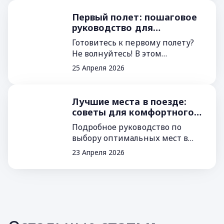
маршрут командировки, а
также вся важная информация
Первый полет: пошаговое
для сотрудника и руководителя.
руководство для
Такой подход ...
спокойного и уверенного
Готовитесь к первому полету?
путешествия
Не волнуйтесь! В этом
руководстве вы найдете все
25 Апреля 2026
советы, как подготовиться,
пройти регистрацию, сделать
перелет комфортным и
Лучшие места в поезде:
успешно встретить новую
советы для комфортного
страну. Путешествуйте ...
путешествия
Подробное руководство по
выбору оптимальных мест в
поезде для тех, кто ценит
23 Апреля 2026
комфорт, тишину, простор и
практичность. Советы помогут
найти идеальные места для
отдыха, работы и уединения на
маршруте.