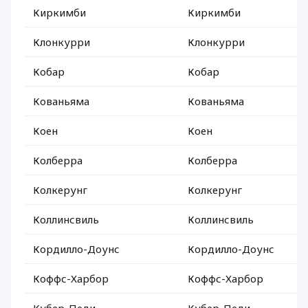
Киркимби
Киркимби
Клонкурри
Клонкурри
Кобар
Кобар
Кованьяма
Кованьяма
Коен
Коен
Колберра
Колберра
Колкерунг
Колкерунг
Коллинсвиль
Коллинсвиль
Кордилло-Доунс
Кордилло-Доунс
Коффс-Харбор
Коффс-Харбор