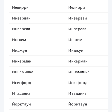
Иелирри
Иелирри
Инвервай
Инвервай
Инверелл
Инверелл
Ингхем
Ингхем
Инджун
Инджун
Инкерман
Инкерман
Иннаминка
Иннаминка
Исисфорд
Исисфорд
Итаданна
Итаданна
Йорктаун
Йорктаун