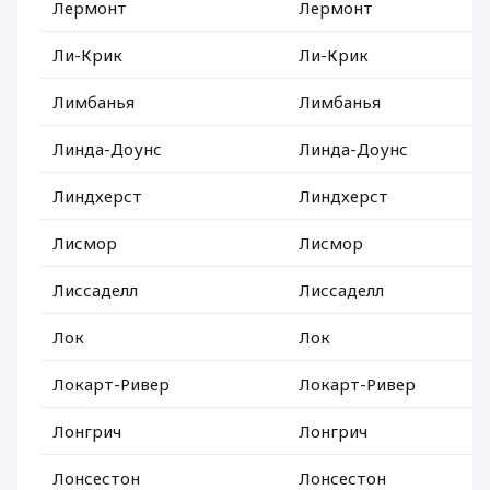
Лермонт
Лермонт
Ли-Крик
Ли-Крик
Лимбанья
Лимбанья
Линда-Доунс
Линда-Доунс
Линдхерст
Линдхерст
Лисмор
Лисмор
Лиссаделл
Лиссаделл
Лок
Лок
Локарт-Ривер
Локарт-Ривер
Лонгрич
Лонгрич
Лонсестон
Лонсестон