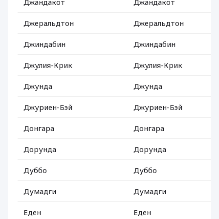
Джандакот
Джандакот
Джеральдтон
Джеральдтон
Джиндабин
Джиндабин
Джулия-Крик
Джулия-Крик
Джунда
Джунда
Джуриен-Бэй
Джуриен-Бэй
Донгара
Донгара
Дорунда
Дорунда
Дуббо
Дуббо
Думадги
Думадги
Еден
Еден