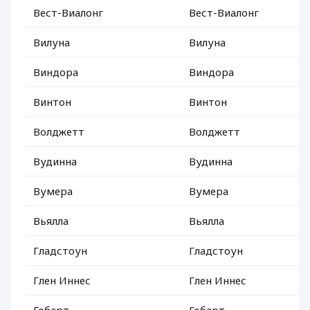
Вест-Виалонг
Вест-Виалонг
Вилуна
Вилуна
Виндора
Виндора
Винтон
Винтон
Волджетт
Волджетт
Вудинна
Вудинна
Вумера
Вумера
Вьялла
Вьялла
Гладстоун
Гладстоун
Глен Иннес
Глен Иннес