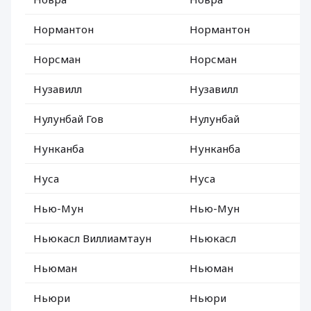
Нормантон
Нормантон
Норсман
Норсман
Нузавилл
Нузавилл
Нулунбай Гов
Нулунбай
Нунканба
Нунканба
Нуса
Нуса
Нью-Мун
Нью-Мун
Ньюкасл Виллиамтаун
Ньюкасл
Ньюман
Ньюман
Ньюри
Ньюри