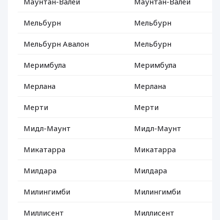
Маунтан-Валей
Маунтан-Валей
Мельбурн
Мельбурн
Мельбурн Авалон
Мельбурн
Меримбула
Меримбула
Мерлана
Мерлана
Мерти
Мерти
Мидл-Маунт
Мидл-Маунт
Микатарра
Микатарра
Милдара
Милдара
Милингимби
Милингимби
Миллисент
Миллисент