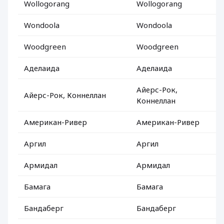
Wollogorang
Wollogorang
Wondoola
Wondoola
Woodgreen
Woodgreen
Аделаида
Аделаида
Айерс-Рок,
Айерс-Рок, Коннеллан
Коннеллан
Американ-Ривер
Американ-Ривер
Аргил
Аргил
Армидал
Армидал
Бамага
Бамага
Бандаберг
Бандаберг