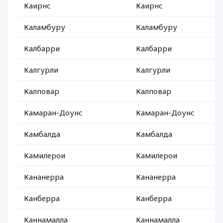
Каирнс
Каирнс
Каламбуру
Каламбуру
Калбарри
Калбарри
Калгурли
Калгурли
Калповар
Калповар
Камаран-Доунс
Камаран-Доунс
Камбалда
Камбалда
Камилерои
Камилерои
Кананерра
Кананерра
Канберра
Канберра
Каннамалла
Каннамалла