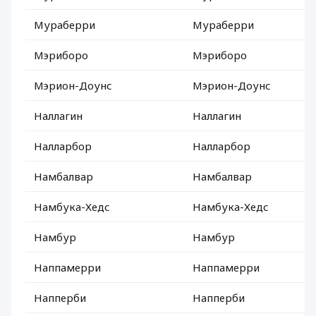
Мураберри
Мураберри
Мэриборо
Мэриборо
Мэрион-Доунс
Мэрион-Доунс
Наллагин
Наллагин
Налларбор
Налларбор
Намбалвар
Намбалвар
Намбука-Хедс
Намбука-Хедс
Намбур
Намбур
Наппамерри
Наппамерри
Напперби
Напперби