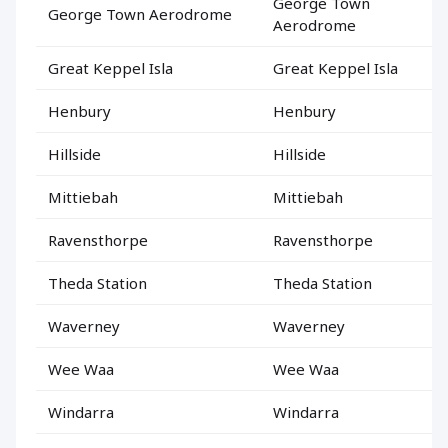
George Town
George Town Aerodrome
Aerodrome
Great Keppel Isla
Great Keppel Isla
Henbury
Henbury
Hillside
Hillside
Mittiebah
Mittiebah
Ravensthorpe
Ravensthorpe
Theda Station
Theda Station
Waverney
Waverney
Wee Waa
Wee Waa
Windarra
Windarra