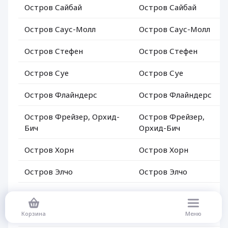
Остров Сайбай
Остров Сайбай
Остров Саус-Молл
Остров Саус-Молл
Остров Стефен
Остров Стефен
Остров Суе
Остров Суе
Остров Флайндерс
Остров Флайндерс
Остров Фрейзер, Орхид-
Остров Фрейзер,
Бич
Орхид-Бич
Остров Хорн
Остров Хорн
Остров Элчо
Остров Элчо
Остров Ям
Остров Ям
Корзина
Меню
Оуиен
Оуиен