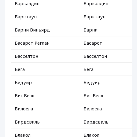
Баркалдин
Баркалдин
Барктаун
Барктаун
Барни Виньярд
Барни
Басарст Реглан
Басарст
Басселтон
Басселтон
Бега
Бега
Бедуир
Бедуир
Биг Белл
Биг Белл
Билоела
Билоела
Бирдсвиль
Бирдсвиль
Блакол
Блакол