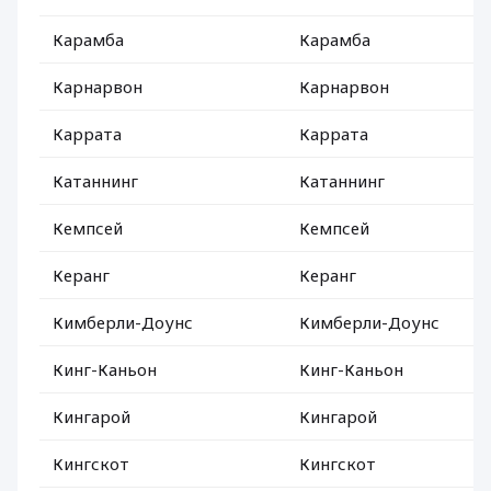
Карамба
Карамба
Карнарвон
Карнарвон
Каррата
Каррата
Катаннинг
Катаннинг
Кемпсей
Кемпсей
Керанг
Керанг
Кимберли-Доунс
Кимберли-Доунс
Кинг-Каньон
Кинг-Каньон
Кингарой
Кингарой
Кингскот
Кингскот