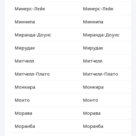
Минерс-Лейк
Минерс-Лейк
Миннипа
Миннипа
Миранда-Доунс
Миранда-Доунс
Мирудах
Мирудах
Митчелл
Митчелл
Митчелл-Плато
Митчелл-Плато
Монкира
Монкира
Монто
Монто
Морава
Морава
Моранба
Моранба