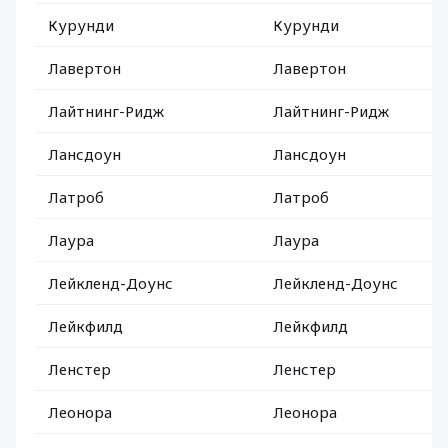
Курунди
Курунди
Лавертон
Лавертон
Лайтнинг-Ридж
Лайтнинг-Ридж
Лансдоун
Лансдоун
Латроб
Латроб
Лаура
Лаура
Лейкленд-Доунс
Лейкленд-Доунс
Лейкфилд
Лейкфилд
Ленстер
Ленстер
Леонора
Леонора