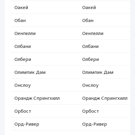
Оакей
Оакей
Обан
Обан
Оенпелли
Оенпелли
Олбани
Олбани
Олбери
Олбери
Олимпик Дам
Олимпик Дам
Онслоу
Онслоу
Орандж Спрингхилл
Орандж Спрингхилл
Орбост
Орбост
Орд-Ривер
Орд-Ривер