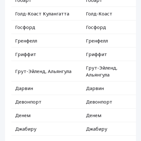
Гобарт
Гобарт
Голд-Коаст Кулангатта
Голд-Коаст
Госфорд
Госфорд
Гренфелл
Гренфелл
Гриффит
Гриффит
Грут-Эйленд,
Грут-Эйленд, Альянгула
Альянгула
Дарвин
Дарвин
Девонпорт
Девонпорт
Денем
Денем
Джабиру
Джабиру