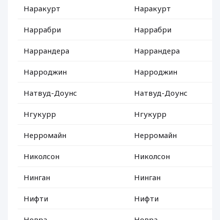
Наракурт
Наракурт
Наррабри
Наррабри
Наррандера
Наррандера
Нарроджин
Нарроджин
Натвуд-Доунс
Натвуд-Доунс
Нгукурр
Нгукурр
Нерромайн
Нерромайн
Николсон
Николсон
Нинган
Нинган
Нифти
Нифти
Новра
Новра