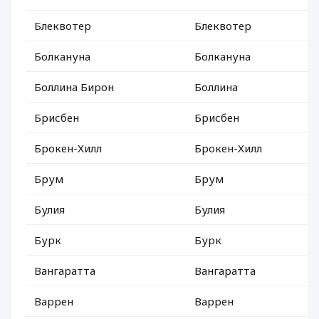
Блеквотер
Блеквотер
Болкануна
Болкануна
Боллина Бирон
Боллина
Брисбен
Брисбен
Брокен-Хилл
Брокен-Хилл
Брум
Брум
Булия
Булия
Бурк
Бурк
Вангаратта
Вангаратта
Варрен
Варрен