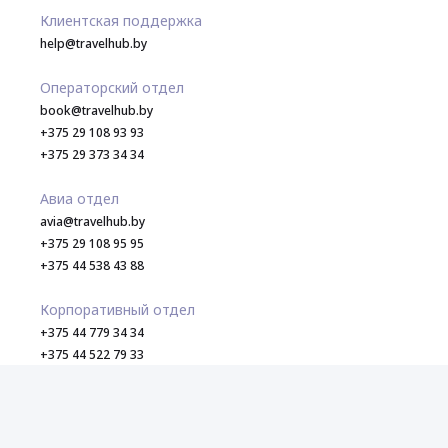
Клиентская поддержка
help@travelhub.by
Операторский отдел
book@travelhub.by
+375 29 108 93 93
+375 29 373 34 34
Авиа отдел
avia@travelhub.by
+375 29 108 95 95
+375 44 538 43 88
Корпоративный отдел
+375 44 779 34 34
+375 44 522 79 33
corp@travelhub.by
Пн-Пт с 9:00 до 18:00
220113, Беларусь, г. Минск, ул. Я. Коласа, 73-3, офис 8