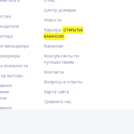
няйтесь к
О нас
Центр доверия
ества
Новости
водителя
Карьера
ОТКРЫТЫЕ
алтера
ВАКАНСИИ
ел-менеджера
Вакансии
енеджера
Консультанты по
путешествиям
а лояльности
Контакты
тор выгоды
Вопросы и ответы
ивное
ание
Карта сайта
тов
Сравните нас
ивное
Новостная рассылка CEO
ание отелей
ивная аренда
лей