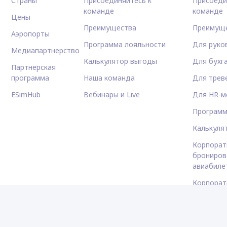
Страны
Присоединяйтесь к
Присоеди
команде
команде
Цены
Преимущества
Преимущ
Аэропорты
Программа лояльности
Для руко
Медиапартнерство
Калькулятор выгоды
Для бухг
Партнерская
программа
Наша команда
Для трев
ESimHub
Вебинары и Live
Для HR-м
Программ
Калькуля
Корпорат
брониров
авиабиле
Корпорат
брониров
Корпорат
автомоби