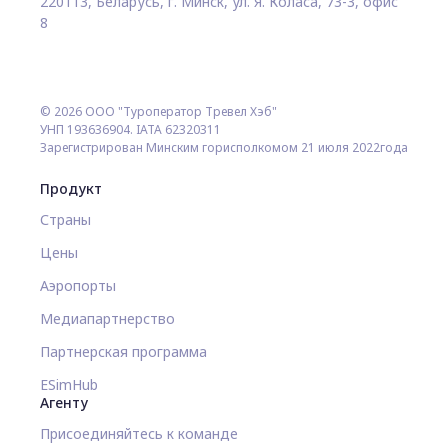
220113, Беларусь, г. Минск, ул. Я. Коласа, 73-3, офис
8
© 2026 ООО "Туроператор Тревел Хэб"
УНП 193636904. IATA 62320311
Зарегистрирован Минским горисполкомом 21 июля 2022года
Продукт
Страны
Цены
Аэропорты
Медиапартнерство
Партнерская программа
ESimHub
Агенту
Присоединяйтесь к команде