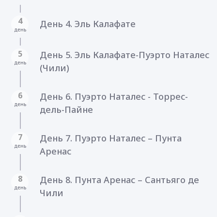
4
День 4. Эль Калафате
день
5
День 5. Эль Калафате-Пуэрто Наталес
день
(Чили)
6
День 6. Пуэрто Наталес - Торрес-
день
дель-Пайне
7
День 7. Пуэрто Наталес – Пунта
день
Аренас
8
День 8. Пунта Аренас – Сантьяго де
день
Чили