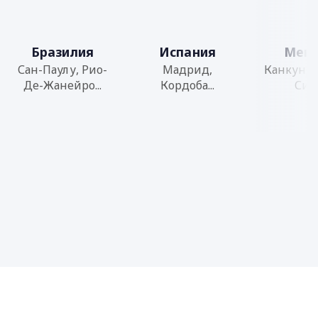
Бразилия
Испания
Мекс
Сан-Паулу, Рио-
Мадрид,
Канкун, 
Де-Жанейро...
Кордоба...
Сити