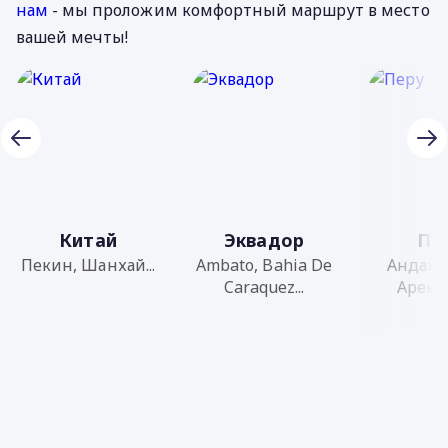
нам
- мы проложим комфортный маршрут в место
вашей мечты!
Китай
Эквадор
Пе
Пекин, Шанхай...
Ambato, Bahia De
Андаху
Caraquez...
Арекуи