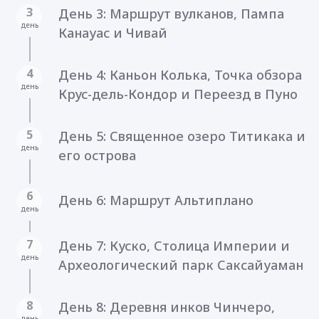
3
День 3: Маршрут вулканов, Пампа
день
Канауас и Чивай
4
День 4: Каньон Колька, Точка обзора
день
Крус-дель-Кондор и Переезд в Пуно
5
День 5: Священное озеро Титикака и
день
его острова
6
День 6: Маршрут Альтиплано
день
7
День 7: Куско, Столица Империи и
день
Археологический парк Саксайуаман
8
День 8: Деревня инков Чинчеро,
день