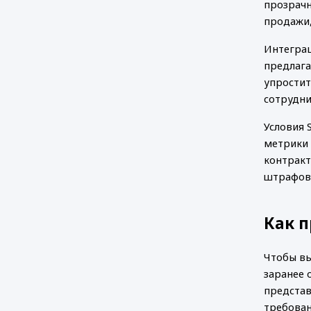
прозрачн
продажи,
Интегра
предлага
упростит
сотрудни
Условия 
метрики 
контракт
штрафов.
Как 
Чтобы вы
заранее 
представ
требова