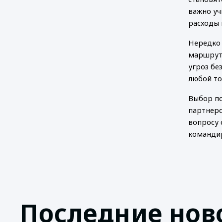
важно уч
расходы 
Нередко 
маршрута
угроз бе
любой то
Выбор по
партнерс
вопросу 
команди
Последние нов