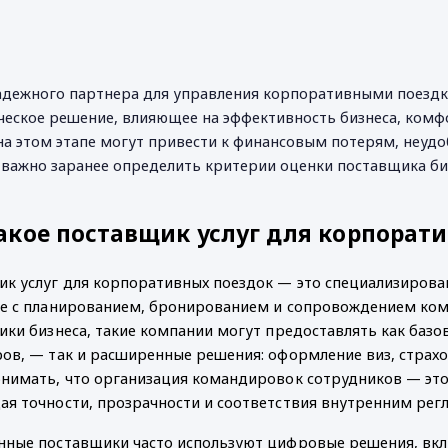
дежного партнера для управления корпоративными поездка
ческое решение, влияющее на эффективность бизнеса, комфо
а этом этапе могут привести к финансовым потерям, неудоб
важно заранее определить критерии оценки поставщика биз
акое поставщик услуг для корпорат
к услуг для корпоративных поездок — это специализированна
е с планированием, бронированием и сопровождением кома
ики бизнеса, такие компании могут предоставлять как базо
ов, — так и расширенные решения: оформление виз, страхов
нимать, что организация командировок сотрудников — это н
я точности, прозрачности и соответствия внутренним рег
ные поставщики часто используют цифровые решения, вкл