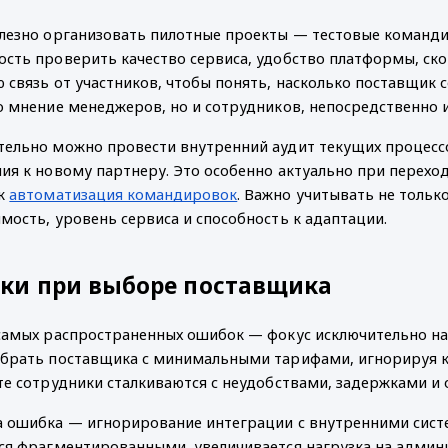
лезно организовать пилотные проекты — тестовые командир
сть проверить качество сервиса, удобство платформы, скор
 связь от участников, чтобы понять, насколько поставщик 
о мнение менеджеров, но и сотрудников, непосредственно 
ельно можно провести внутренний аудит текущих процессо
ия к новому партнеру. Это особенно актуально при перехо
к 
автоматизация командировок
. Важно учитывать не тольк
мость, уровень сервиса и способность к адаптации.
ки при выборе поставщика
самых распространенных ошибок — фокус исключительно на 
брать поставщика с минимальными тарифами, игнорируя кач
те сотрудники сталкиваются с неудобствами, задержками и 
 ошибка — игнорирование интеграции с внутренними систем
ся фрагментированными, увеличивается нагрузка на админи