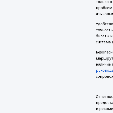
только в
проблем 
языковым
Удобство
точность
билеты и
система 
Безопасн
маршруто
наличие 
руковод
сопрово
Отчетнос
предоста
и рекоме