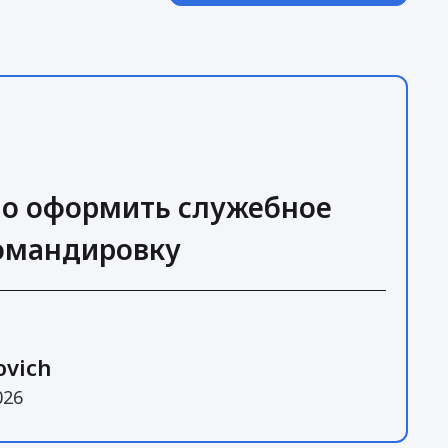
но оформить служебное
командировку
ovich
026