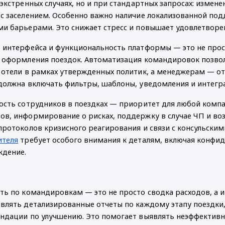
 экстренных случаях, но и при стандартных запросах: изме
с заселением. Особенно важно наличие локализованной подд
и барьерами. Это снижает стресс и повышает удовлетворе
 интерфейса и функциональность платформы — это не прост
 оформления поездок. Автоматизация командировок позвол
 отели в рамках утвержденных политик, а менеджерам — от
должна включать фильтры, шаблоны, уведомления и интег
ость сотрудников в поездках — приоритет для любой комп
в, информирование о рисках, поддержку в случае ЧП и воз
протоколов кризисного реагирования и связи с консульским
ителя
 требует особого внимания к деталям, включая конфи
ждение.
ть по командировкам — это не просто сводка расходов, а 
влять детализированные отчеты по каждому этапу поездки,
ндации по улучшению. Это помогает выявлять неэффектив