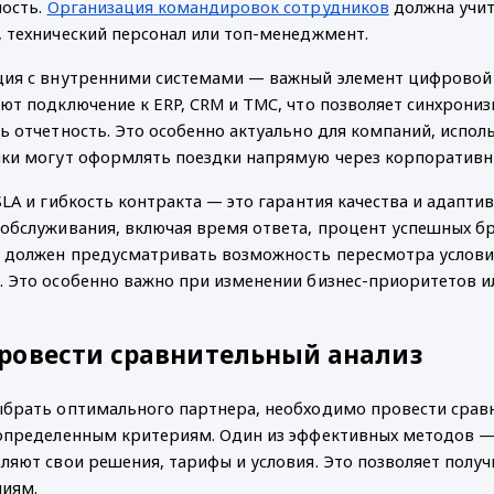
ость. 
Организация командировок сотрудников
 должна учи
 технический персонал или топ-менеджмент.
ция с внутренними системами — важный элемент цифровой
ют подключение к ERP, CRM и TMC, что позволяет синхрониз
ь отчетность. Это особенно актуально для компаний, испол
ки могут оформлять поездки напрямую через корпоративн
SLA и гибкость контракта — это гарантия качества и адапти
обслуживания, включая время ответа, процент успешных бр
 должен предусматривать возможность пересмотра условий,
 Это особенно важно при изменении бизнес-приоритетов и
провести сравнительный анализ
брать оптимального партнера, необходимо провести сравн
определенным критериям. Один из эффективных методов — з
ляют свои решения, тарифы и условия. Это позволяет получ
ниям.