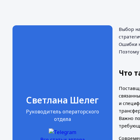
Выбор на
стратеги
Ошибки н
Поэтому 
Что т
Поставщи
связанны
Светлана Шелег
и специф
трансфер
Руководитель операторского
Важно по
отдела
требующа
Современ
Все статьи автора