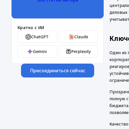
централи
деловых 
учитыват
Кратко с ИИ
ChatGPT
Claude
Ключ
Gemini
Perplexity
Один из 
корпорат
реагиров
Присоединиться сейчас
устойчив
ограниче
Прозрачн
полную с
бюджета 
позволяе
Качество