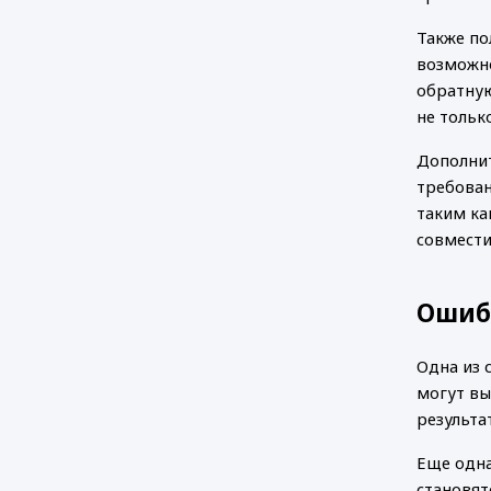
Также по
возможно
обратную
не тольк
Дополнит
требован
таким ка
совмести
Ошиб
Одна из 
могут вы
результа
Еще одна
становят