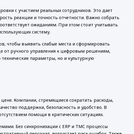
овки с участием реальных сотрудников. Это дает 
ость реакции и точность отчетности. Важно собрать 
соответствует ожиданиям. При этом стоит учитывать 
использующих систему.
в, чтобы выявить слабые места и сформировать 
де от ручного управления к цифровым решениям, 
о технические параметры, но и культурную 
цене. Компании, стремящиеся сократить расходы, 
ество поддержки, безопасность и удобство. В 
отсутствием помощи в критических ситуациях.
ами. Без синхронизации с ERP и TMC процессы 
стративный персонал, возрастает риск ошибок. Также 