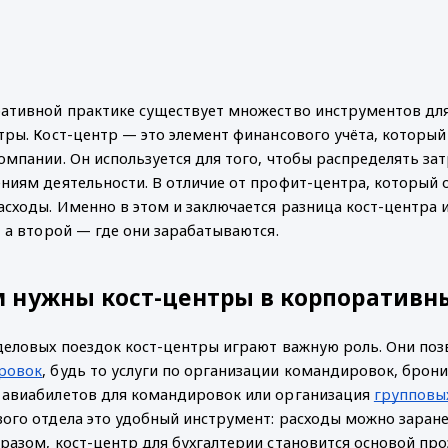
ативной практике существует множество инструментов для
тры. Кост-центр — это элемент финансового учёта, который
омпании. Он используется для того, чтобы распределять за
ниям деятельности. В отличие от профит-центра, который о
асходы. Именно в этом и заключается разница кост-центра и
, а второй — где они зарабатываются.
м нужны кост-центры в корпоративн
деловых поездок кост-центры играют важную роль. Они позв
ровок
, будь то услуги по организации командировок, брон
авиабилетов для командировок или организация 
групповы
ого отдела это удобный инструмент: расходы можно заране
разом, кост-центр для бухгалтерии становится основой проз