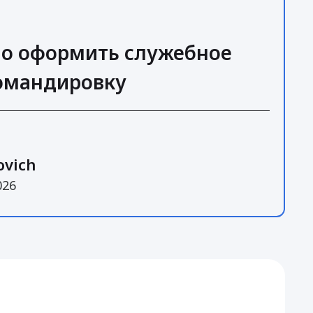
но оформить служебное
командировку
ovich
026