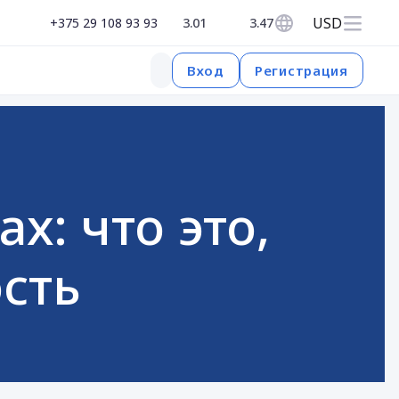
USD
+375 29 108 93 93
3.01
3.47
Регистрация
Вход
х: что это,
ость