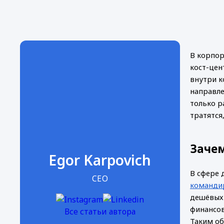
В корпор
кост-цен
внутри к
направле
только р
тратятся
Заче
Egor Karpovich
В сфере 
CEO
команди
дешёвых 
финансов
Все статьи автора
Таким об