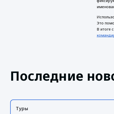
фиксирую
именован
Использо
Это помо
В итоге 
команди
Последние нов
Туры