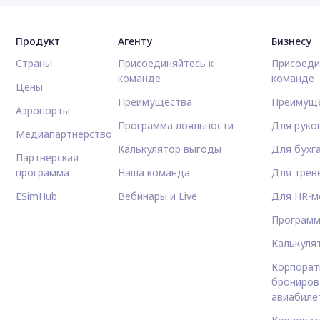
Продукт
Агенту
Бизнесу
Страны
Присоединяйтесь к
Присоеди
команде
команде
Цены
Преимущества
Преимущ
Аэропорты
Программа лояльности
Для руко
Медиапартнерство
Калькулятор выгоды
Для бухг
Партнерская
программа
Наша команда
Для трев
ESimHub
Вебинары и Live
Для HR-м
Программ
Калькуля
Корпорат
брониров
авиабиле