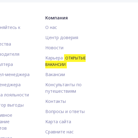
Компания
няйтесь к
О нас
Центр доверия
ества
Новости
водителя
Карьера
ОТКРЫТЫЕ
алтера
ВАКАНСИИ
ел-менеджера
Вакансии
енеджера
Консультанты по
путешествиям
а лояльности
Контакты
тор выгоды
Вопросы и ответы
ивное
ание
Карта сайта
тов
Сравните нас