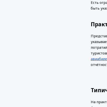
Есть огр
быть ука
Прак
Представ
указывае
потратил
туристов
авиабил
отчётнос
Типи
На практ