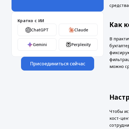
средства
Кратко с ИИ
Как к
ChatGPT
Claude
В практи
Gemini
Perplexity
бухгалте
фиксирую
фильтрац
Присоединиться сейчас
можно ср
Настр
Чтобы ис
кост-цен
сотрудни