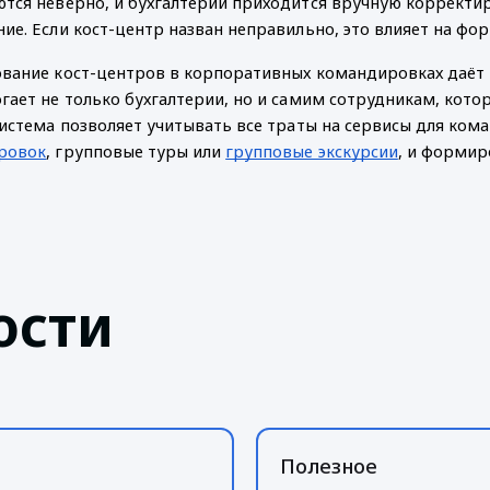
тся неверно, и бухгалтерии приходится вручную корректи
ие. Если кост-центр назван неправильно, это влияет на фо
вание кост-центров в корпоративных командировках даёт к
гает не только бухгалтерии, но и самим сотрудникам, котор
система позволяет учитывать все траты на сервисы для кома
ровок
, групповые туры или 
групповые экскурсии
, и формир
ости
Полезное