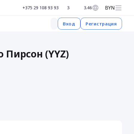
BYN
+375 29 108 93 93
3
3.46
Регистрация
Вход
 Пирсон (YYZ)