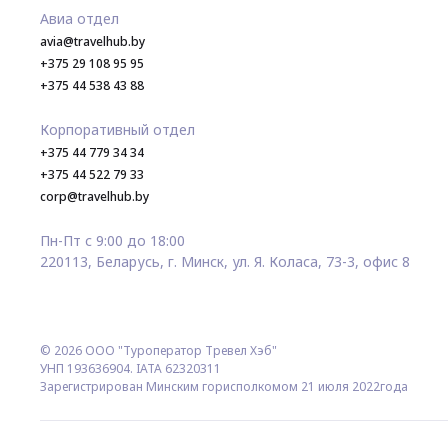
Авиа отдел
avia@travelhub.by
+375 29 108 95 95
+375 44 538 43 88
Корпоративный отдел
+375 44 779 34 34
+375 44 522 79 33
corp@travelhub.by
Пн-Пт с 9:00 до 18:00
220113, Беларусь, г. Минск, ул. Я. Коласа, 73-3, офис 8
© 2026 ООО "Туроператор Тревел Хэб"
УНП 193636904. IATA 62320311
Зарегистрирован Минским горисполкомом 21 июля 2022года