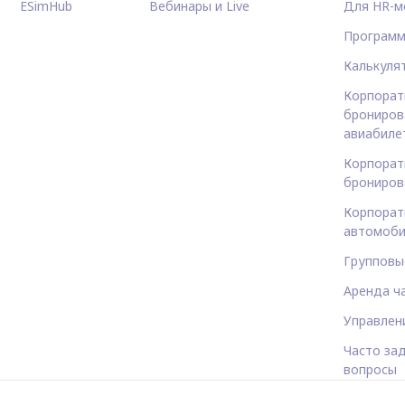
ESimHub
Вебинары и Live
Для HR-м
Программ
Калькуля
Корпорат
брониров
авиабиле
Корпорат
брониров
Корпорат
автомоби
Групповы
Аренда ч
Управлен
Часто за
вопросы