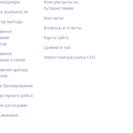
енеджера
Консультанты по
путешествиям
а лояльности
Контакты
тор выгоды
Вопросы и ответы
ивное
ание
Карта сайта
тов
Сравните нас
ивное
Новостная рассылка CEO
ание отелей
ивная аренда
лей
е бронирования
артерного рейса
ие расходами
даваемые