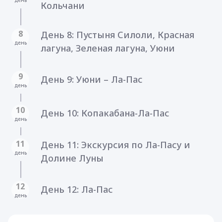
Кольчани
8
День 8: Пустыня Силоли, Красная
день
лагуна, Зеленая лагуна, Уюни
9
День 9: Уюни – Ла-Пас
день
10
День 10: Копакабана-Ла-Пас
день
11
День 11: Экскурсия по Ла-Пасу и
день
Долине Луны
12
День 12: Ла-Пас
день