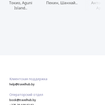
Токио, Aguni
Пекин, Шанхай...
Антофа
Island...
Арика
Клиентская поддержка
help@travelhub.by
Операторский отдел
book@travelhub.by