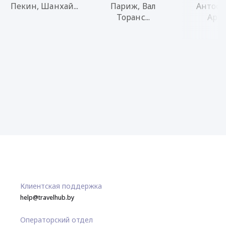
Пекин, Шанхай...
Париж, Вал
Антофа
Торанс...
Арика
Клиентская поддержка
help@travelhub.by
Операторский отдел