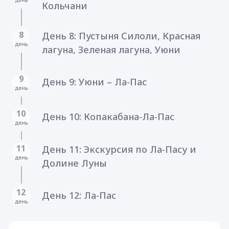
Кольчани
8
День 8: Пустыня Силоли, Красная
день
лагуна, Зеленая лагуна, Уюни
9
День 9: Уюни – Ла-Пас
день
10
День 10: Копакабана-Ла-Пас
день
11
День 11: Экскурсия по Ла-Пасу и
день
Долине Луны
12
День 12: Ла-Пас
день