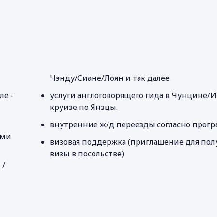
Чэнду/Cиане/Лоян и так далее.
ле -
услуги англоговорящего гида в Чунцине/И
круизе по Янзцы.
внутренние ж/д переезды согласно прог
ыми
визовая поддержка (приглашение для пол
визы в посольстве)
 /