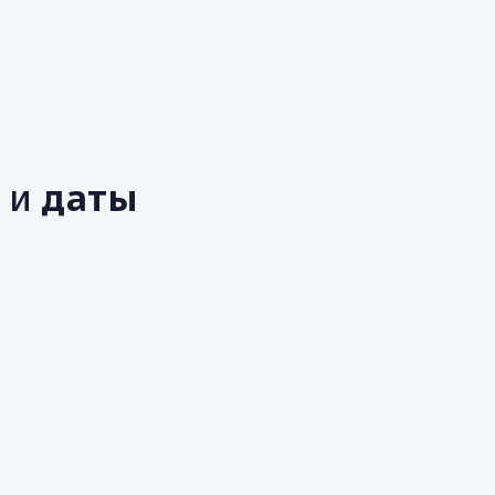
е
ь
и
даты