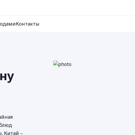
ходами
Контакты
ину
айная
 блюд
. Китай –