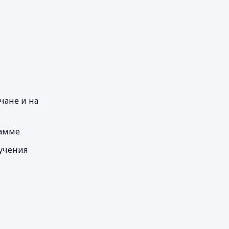
чане и на
рамме
учения