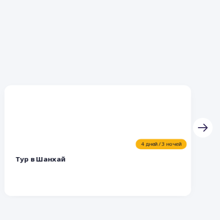
4 дней / 3 ночей
Тур в Шанхай