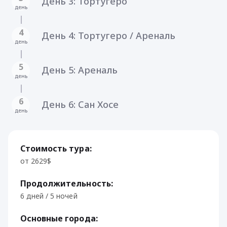
День 3: Тортугеро
день
4
День 4: Тортугеро / Ареналь
день
5
День 5: Ареналь
день
6
День 6: Сан Хосе
день
Стоимость тура:
от 2629$
Продолжительность:
6 дней / 5 ночей
Основные города: