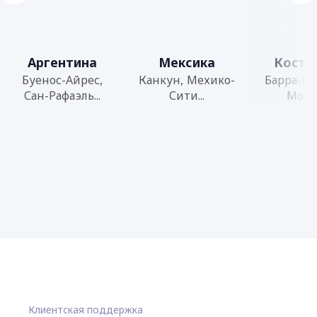
Аргентина
Мексика
Коста
Буенос-Айрес,
Канкун, Мехико-
Барра-Ко
Сан-Рафаэль...
Сити...
Мохик
Клиентская поддержка