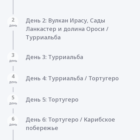
2
День 2: Вулкан Ирасу, Сады
день
Ланкастер и долина Ороси /
Турриальба
3
День 3: Турриальба
день
4
День 4: Турриальба / Тортугеро
день
5
День 5: Тортугеро
день
6
День 6: Тортугеро / Карибское
день
побережье