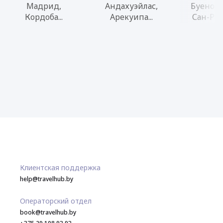
Мадрид,
Андахуэйлас,
Буенос-
Кордоба...
Арекуипа...
Сан-Рафа
Клиентская поддержка
help@travelhub.by
Операторский отдел
book@travelhub.by