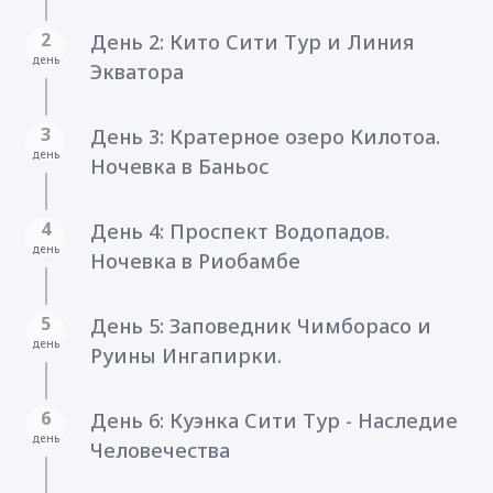
2
День 2: Кито Сити Тур и Линия
день
Экватора
3
День 3: Кратерное озеро Килотоа.
день
Ночевка в Баньос
4
День 4: Проспект Водопадов.
день
Ночевка в Риобамбе
5
День 5: Заповедник Чимборасо и
день
Руины Ингапирки.
6
День 6: Куэнка Сити Тур - Наследие
день
Человечества