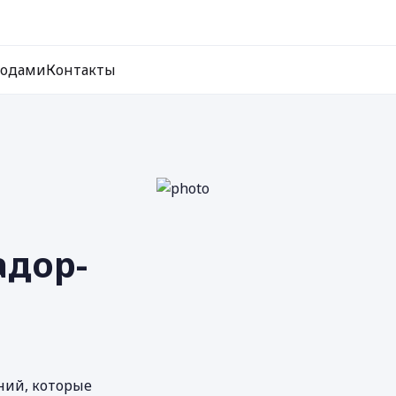
ходами
Контакты
адор-
ний, которые