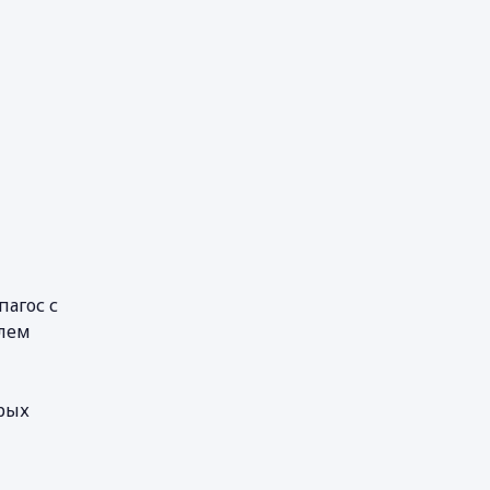
пагос с
елем
рых