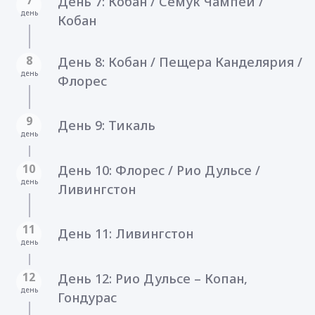
День 7: Кобан / Семук Чампей /
день
Кобан
8
День 8: Кобан / Пещера Канделярия /
день
Флорес
9
День 9: Тикаль
день
10
День 10: Флорес / Рио Дульсе /
день
Ливингстон
11
День 11: Ливингстон
день
12
День 12: Рио Дульсе – Копан,
день
Гондурас