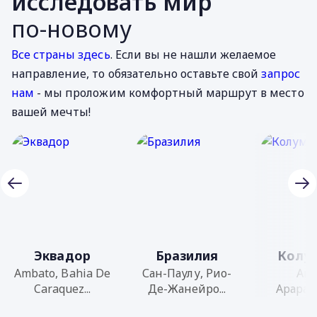
исследовать мир
по-новому
Все страны здесь
. Если вы не нашли желаемое
направление, то обязательно оставьте свой
запрос
нам
- мы проложим комфортный маршрут в место
вашей мечты!
Эквадор
Бразилия
Колу
Ambato, Bahia De
Сан-Паулу, Рио-
Aric
Caraquez...
Де-Жанейро...
Арараку