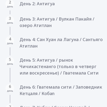
2
День 2: Антигуа
день
3
День 3: Антигуа / Вулкан Пакайя /
день
озеро Атитлан
4
День 4: Сан Хуан ла Лагуна / Сантьяго
день
Атитлан
5
День 5: Антигуа / рынок
день
Чичикастенанго (только в четверг
или воскресенье) / Гватемала Cити
6
День 6: Гватемала сити / Заповедник
день
Кетцаля / Кобаn
7