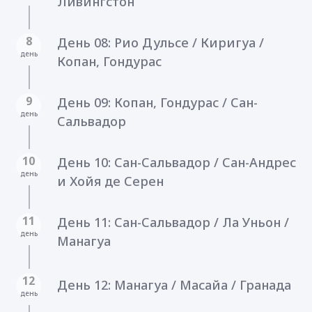
Ливингстон
8
День 08: Рио Дульсе / Киригуа /
день
Копан, Гондурас
9
День 09: Копан, Гондурас / Сан-
день
Сальвадор
10
День 10: Сан-Сальвадор / Сан-Андрес
день
и Хойя де Серен
11
День 11: Сан-Сальвадор / Ла Уньон /
день
Манагуа
12
День 12: Манагуа / Масайа / Гранада
день