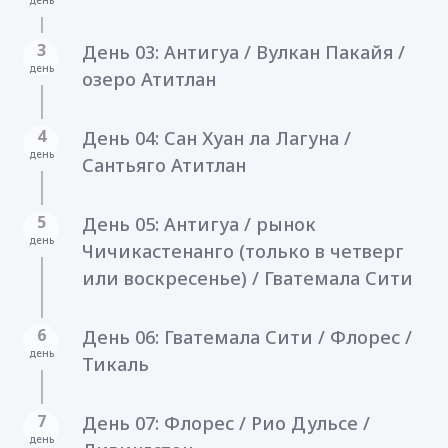
3
День 03: Антигуа / Вулкан Пакайя /
день
озеро Атитлан
4
День 04: Сан Хуан ла Лагуна /
день
Сантьяго Атитлан
5
День 05: Антигуа / рынок
день
Чичикастенанго (только в четверг
или воскресенье) / Гватемала Cити
6
День 06: Гватемала Cити / Флорес /
день
Тикаль
7
День 07: Флорес / Рио Дульсе /
день