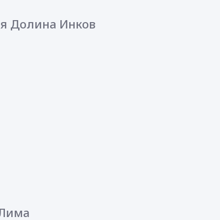
aя Долинa Инков
/ Лима