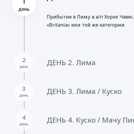
1
день
Прибытие в Лиму в а/п Хорхе Чавес.
«Britania» или той же категории.
2
ДЕНЬ 2. Лима
день
3
ДЕНЬ 3. Лима / Куско
день
4
ДЕНЬ 4. Куско / Мачу Пи
день