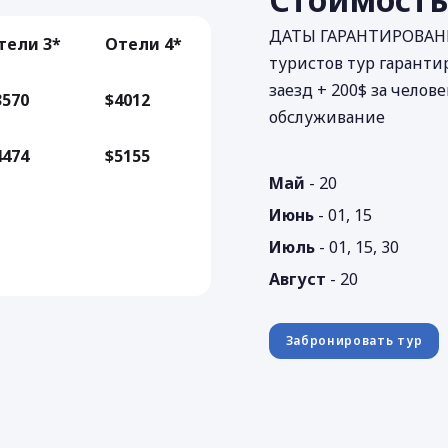
ДАТЫ ГАРАНТИРОВАНН
тели 3*
Отели 4*
туристов тур гаранти
заезд + 200$ за чело
3570
$4012
обслуживание
4474
$5155
Май
- 20
Июнь
- 01, 15
Июль
- 01, 15, 30
Август
- 20
Забронировать тур