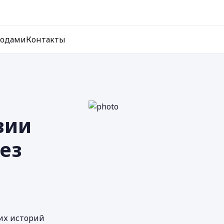
ходами
Контакты
вии
ез
них историй