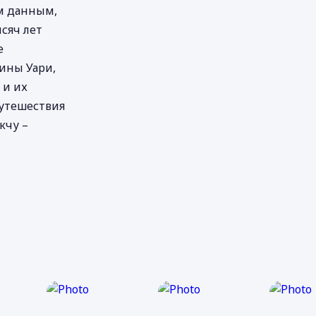
м данным,
сяч лет
е
ины Уари,
 и их
утешествия
кчу –