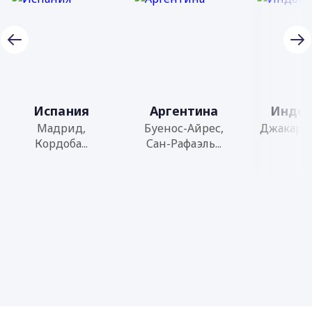
Испания
Аргентина
Индон
Мадрид,
Буенос-Айрес,
Джакарта,
Кордоба...
Сан-Рафаэль...