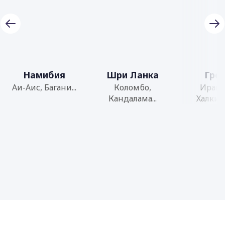
Намибия
Шри Ланка
Гре
Аи-Аис, Багани...
Коломбо,
Иракл
Кандалама...
Халкид