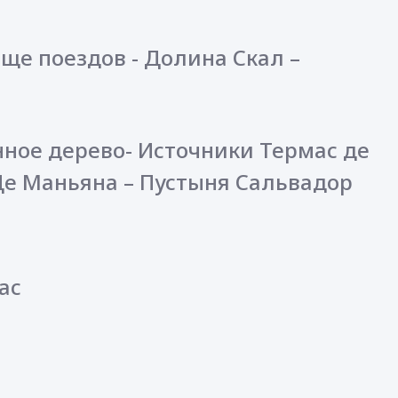
ище поездов - Долина Скал –
нное дерево- Источники Термас де
Де Маньяна – Пустыня Сальвадор
ас