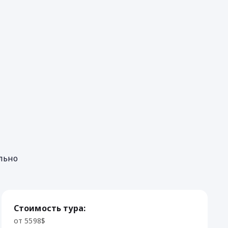
льно
Стоимость тура:
от 5598$