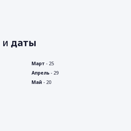
е
ь
и
даты
Март
- 25
Апрель
- 29
Май
- 20