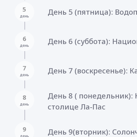
5
День 5 (пятница): Водо
день
6
День 6 (суббота): Нац
день
7
День 7 (воскресенье): К
день
День 8 ( понедельник): 
8
день
столице Ла-Пас
9
День 9(вторник): Солон
день