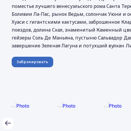
поместье лучшего венесуэльского рома Санта Тере
Боливии Ла-Пас, рынок Ведьм, солончак Уюни и о
Хуаси с гигантскими кактусами, заброшенное Кл
поездов, долина Скал, знаменитый Каменный цве
гейзеры Соль Де Маньяна, пустыню Сальвадор Дал
завершение Зеленая Лагуна и потухший вулкан Л
Забронировать