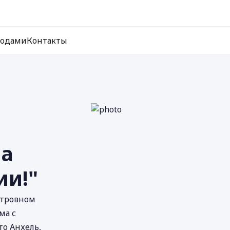
ходами
Контакты
ра
ии!"
стровном
ма с
то Анхель,