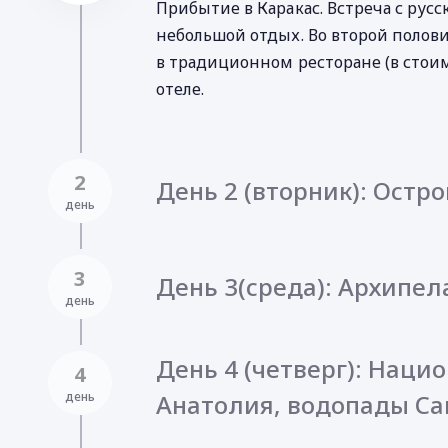
Прибытие в Каракас. Встреча с рус
небольшой отдых. Во второй полови
в традиционном ресторане (в стоим
отеле.
2
День 2 (вторник): Остр
день
3
День 3(среда): Архипел
день
День 4 (четверг): Наци
4
день
Анатолия, водопады Са