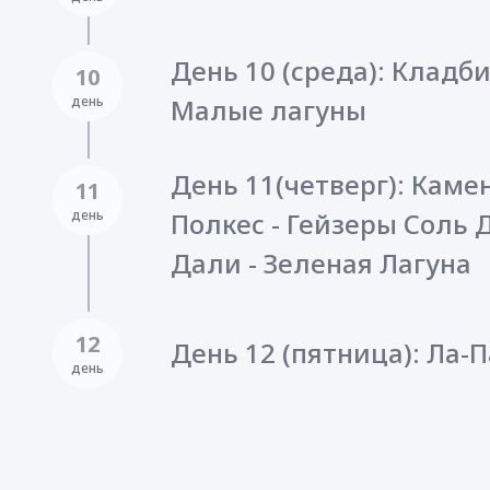
День 10 (среда): Кладб
10
день
Малые лагуны
День 11(четверг): Каме
11
день
Полкес - Гейзеры Соль 
Дали - Зеленая Лагуна
12
День 12 (пятница): Ла-П
день