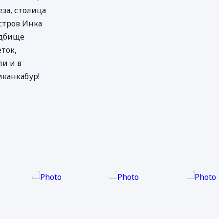
за, столица
стров Инка
адбище
ток,
и и в
иканкабур!