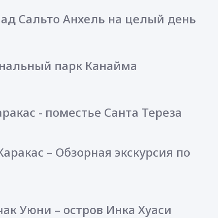
пад Сальто Анхель на целый день
иональный парк Канайма
аракас - поместье Санта Тереза
Каракас – Обзорная экскурсия по
чак Уюни – остров Инка Хуаси