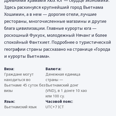
древними храмами Хюэ. Юг — сердце экономики.
Здесь раскинулся крупнейший город Вьетнама
Хошимин, а в нем — дорогие отели, лучшие
рестораны, многочисленные магазины и другие
блага цивилизации. Главные курорты юга —
роскошный Фукуок, молодежный Нячанг и более
спокойный Фантхиет. Подробнее о туристической
географии страны рассказано на странице «Города
и курорты Вьетнама».
Виза:
Валюта:
Граждане могут
Денежная единица
находиться во
страны —
Вьетнаме 45 суток без
Вьетнамский донг
визы
(VND), в 1 донге 10 хао
или 100 су.
Язык:
Часовой пояс:
Вьетнамский язык
UTC+7 ICT