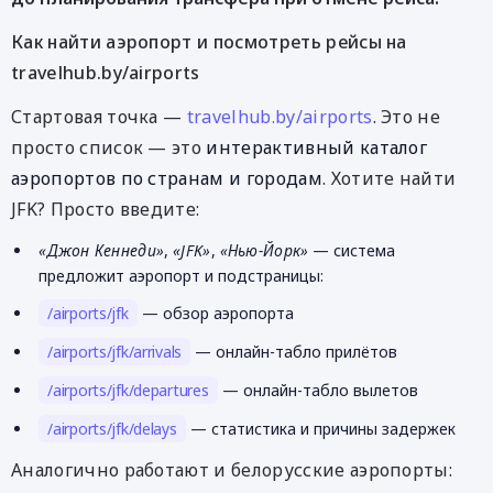
Как найти аэропорт и посмотреть рейсы на
travelhub.by/airports
Стартовая точка —
travelhub.by/airports
. Это не
просто список — это
интерактивный каталог
аэропортов по странам и городам
. Хотите найти
JFK? Просто введите:
«Джон Кеннеди»
,
«JFK»
,
«Нью-Йорк»
— система
предложит аэропорт и подстраницы:
/airports/jfk
— обзор аэропорта
/airports/jfk/arrivals
— онлайн-табло прилётов
/airports/jfk/departures
— онлайн-табло вылетов
/airports/jfk/delays
— статистика и причины задержек
Аналогично работают и белорусские аэропорты: