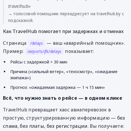
travelhub»
→ голосовой помощник переадресует на travelhub.by с
подсказкой.
Как TravelHub помогает при задержках и отменах
Страница
— ваш «аварийный помощник».
/delays
Пример:
показывает:
/airports/jfk/delays
Рейсы с задержкой > 30 мин
Причина («сильный ветер», «техосмотр», «ожидание
экипажа»)
Прогноз: «ожидаемая задержка — 1 ч 15 мин»
Всё, что нужно знать о рейсе — в одном клике
TravelHub превращает хаос авиаперевозок в
простую, структурированную информацию —
без
спама, без платы, без регистрации
. Вы получаете: