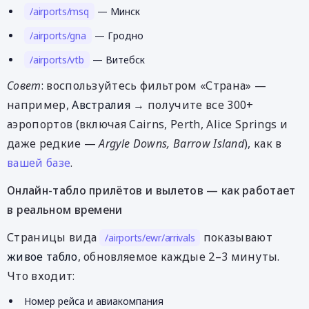
/airports/msq
— Минск
/airports/gna
— Гродно
/airports/vtb
— Витебск
Совет
: воспользуйтесь фильтром «Страна» —
например,
Австралия
→ получите все 300+
аэропортов (включая Cairns, Perth, Alice Springs и
даже редкие —
Argyle Downs, Barrow Island
), как в
вашей базе
.
Онлайн-табло прилётов и вылетов — как работает
в реальном времени
Страницы вида
показывают
/airports/ewr/arrivals
живое табло
, обновляемое каждые 2–3 минуты.
Что входит:
Номер рейса и авиакомпания