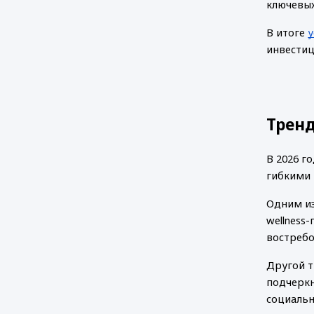
ключевых
В итоге
у
инвестиц
Тренд
В 2026 г
гибкими 
Одним из
wellness
востребо
Другой т
подчеркн
социальн