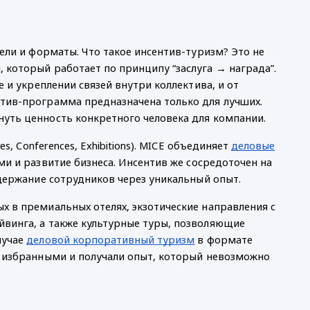
цели и форматы. Что такое инсентив-туризм? Это не
 который работает по принципу “заслуга → награда”.
е и укреплении связей внутри коллектива, и от
нтив-программа предназначена только для лучших.
уть ценность конкретного человека для компании.
s, Conferences, Exhibitions). MICE объединяет
деловые
ми и развитие бизнеса. Инсентив же сосредоточен на
удержание сотрудников через уникальный опыт.
х в премиальных отелях, экзотические направления с
йвинга, а также культурные туры, позволяющие
лучае
деловой корпоративный туризм
в формате
я избранными и получали опыт, который невозможно