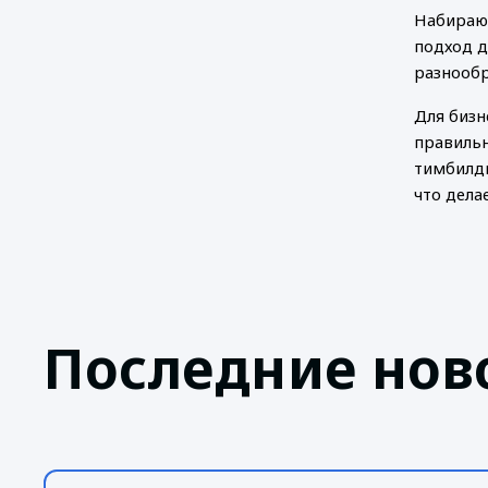
Набирают
подход д
разнообр
Для бизн
правильн
тимбилди
что дела
Последние нов