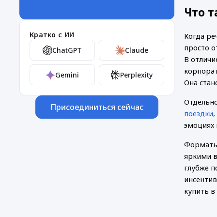
Что т
Кратко с ИИ
Когда ре
просто о
ChatGPT
Claude
В отличи
корпорат
Gemini
Perplexity
Она стан
Отдельно 
Присоединиться сейчас
поездки
эмоциях 
Форматы 
яркими в
глубже п
инсентив
купить в