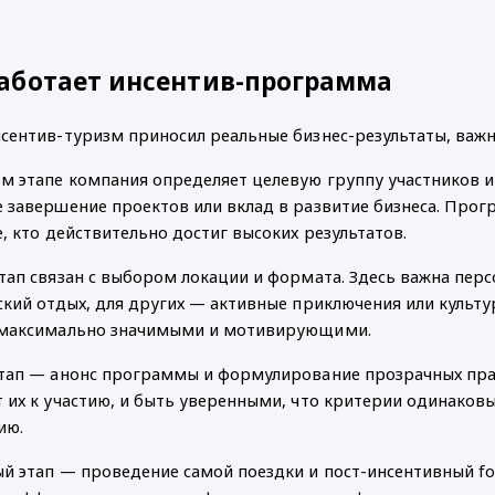
работает инсентив-программа
сентив-туризм приносил реальные бизнес-результаты, важ
м этапе компания определяет целевую группу участников и 
 завершение проектов или вклад в развитие бизнеса. Прог
е, кто действительно достиг высоких результатов.
тап связан с выбором локации и формата. Здесь важна перс
ский отдых, для других — активные приключения или культ
максимально значимыми и мотивирующими.
тап — анонс программы и формулирование прозрачных пра
 их к участию, и быть уверенными, что критерии одинаковы 
ию.
й этап — проведение самой поездки и пост-инсентивный fo