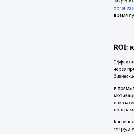
закрепит
организа
время пу
ROI: 
Эффектив
через пр
бизнес-ц
К прямым
мотиваци
показате
програм
Косвенны
сотрудни