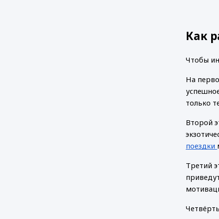
Как 
Чтобы ин
На перво
успешное
только т
Второй э
экзотиче
поездки
Третий э
приведут
мотивац
Четвёрты