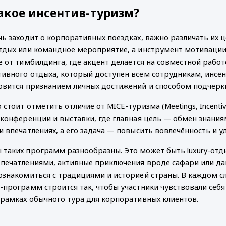
акое инсентив-туризм?
чь заходит о корпоративных поездках, важно различать их 
тдых или командное мероприятие, а инструмент мотивации,
е от тимбилдинга, где акцент делается на совместной работ
ивного отдыха, который доступен всем сотрудникам, инсе
овится признанием личных достижений и способом подчеркн
стоит отметить отличие от MICE-туризма (Meetings, Incentive
, конференции и выставки, где главная цель — обмен знания
и впечатлениях, а его задача — повысить вовлечённость и 
таких программ разнообразны. Это может быть luxury-отды
печатлениями, активные приключения вроде сафари или да
ознакомиться с традициями и историей страны. В каждом с
-программ строится так, чтобы участники чувствовали себ
 рамках обычного тура для корпоративных клиентов.