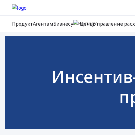
Продукт
Агентам
Бизнесу
Цены
Управление рас
Инсентив
п