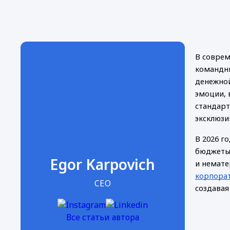
В соврем
командны
денежной
эмоции, 
стандарт
эксклюзи
В 2026 г
бюджеты 
Egor Karpovich
и немат
корпора
CEO
создавая
Все статьи автора