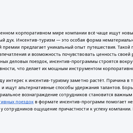
енном корпоративном мире компании всё чаще ищут новые
й дух. Инсентив-туризм — это особая форма нематериаль
 премии предлагает уникальный опыт путешествия. Такой 
впечатления и возможность почувствовать ценность своей 
ных деловых поездок, инсентив-программы строятся вокру
вности, что делает их мощным инструментом корпоративно
оду интерес к инсентив-туризму заметно растёт. Причина 
и ищут альтернативные способы удержания талантов. Борь
ериальное вознаграждение сотрудников становится важны
тивных поездок
в формате инсентив-программ помогает не 
 у сотрудников ощущение причастности к успеху компании.