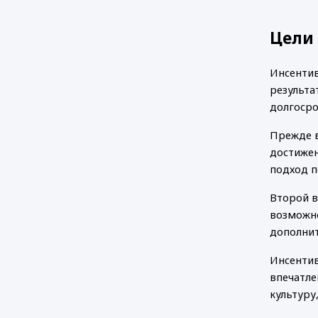
Цели
Инсентив
результа
долгосро
Прежде в
достижен
подход п
Второй в
возможно
дополнит
Инсентив
впечатле
культуру