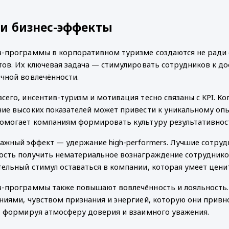
 и бизнес-эффекты
-программы в корпоративном туризме создаются не ради с
тов. Их ключевая задача — стимулировать сотрудников к д
чной вовлечённости.
сего, инсентив-туризм и мотивация тесно связаны с KPI. К
ие высоких показателей может привести к уникальному опы
омогает компаниям формировать культуру результативности
ажный эффект — удержание high-performers. Лучшие сотруд
сть получить нематериальное вознаграждение сотрудников
ельный стимул оставаться в компании, которая умеет цени
-программы также повышают вовлечённость и лояльность.
ниями, чувством признания и энергией, которую они привн
, формируя атмосферу доверия и взаимного уважения.