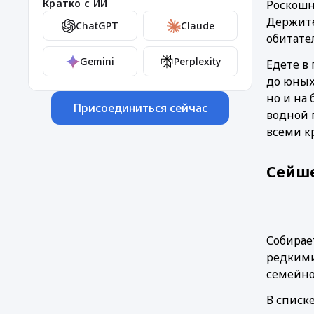
Кратко с ИИ
Роскошн
Держите
ChatGPT
Claude
обитате
Gemini
Perplexity
Едете в
до юных
но и на 
Присоединиться сейчас
водной г
всеми к
Сейше
Собирае
редкими
семейной
В списке