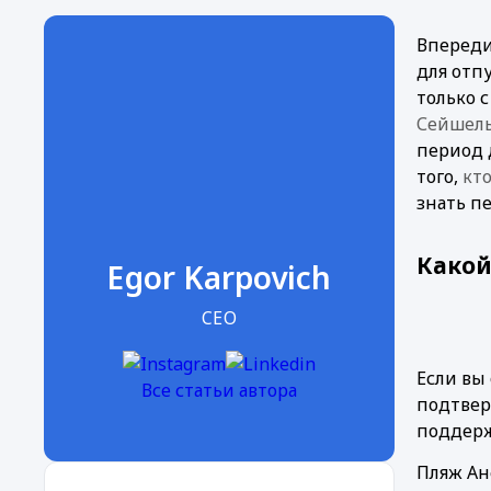
Впереди
для отп
Сейшел
период д
того, 
кт
знать п
Какой
Egor Karpovich
CEO
Если вы
Все статьи автора
подтвер
поддерж
Пляж Ан