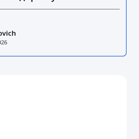
ovich
026