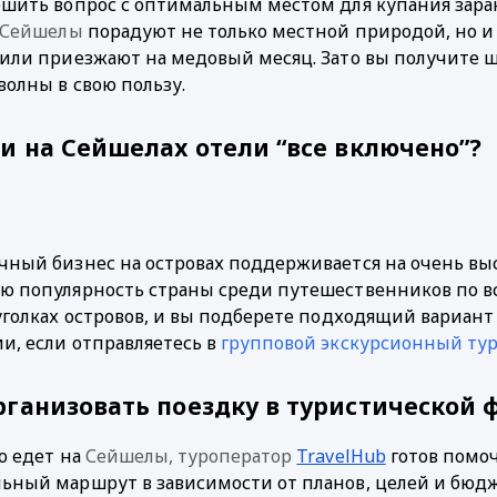
ешить вопрос с оптимальным местом для купания заране
, Сейшелы
 порадуют не только местной природой, но и
 или приезжают на медовый месяц. Зато вы получите ша
волны в свою пользу. 
ли на Сейшелах отели “все включено”? 
чный бизнес на островах поддерживается на очень выс
ю популярность страны среди путешественников по в
 уголках островов, и вы подберете подходящий вариант 
и, если отправляетесь в
групповой экскурсионный ту
рганизовать поездку в туристической 
о едет на 
Сейшелы, туроператор
TravelHub
 готов помо
ьный маршрут в зависимости от планов, целей и бюдже