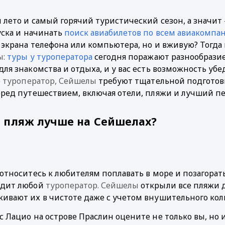
 лето и самый горячий туристический сезон, а значит
уска
и начинать 
поиск авиабилетов по всем авиакомпа
ы:
туры у туроператора
сегодня поражают разнообразие
ля знакомства и отдыха, и у вас есть возможность убед
о туроператор, Сейшелы
 требуют тщательной подготовк
еред путешествием, включая отели, пляжи и лучший пе
 пляж лучше на Сейшелах?
 относитесь к любителям поплавать в море и позагорать
дит любой
туроператор. Сейшелы
открыли все пляжи д
ивают их в чистоте даже с учетом внушительного коли
с Лацио на острове Праслин оцените не только вы, но 