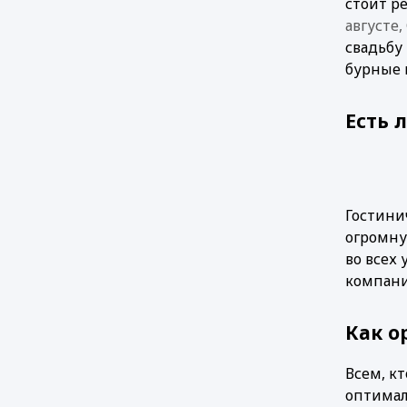
стоит р
августе
свадьбу
бурные 
Есть 
Гостини
огромну
во всех
компани
Как о
Всем, кт
оптимал