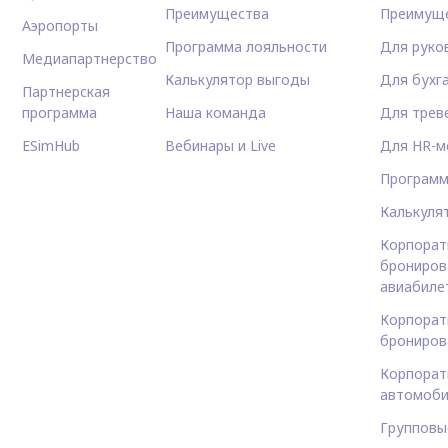
Преимущества
Преимущ
Аэропорты
Программа лояльности
Для руко
Медиапартнерство
Калькулятор выгоды
Для бухг
Партнерская
программа
Наша команда
Для трев
ESimHub
Вебинары и Live
Для HR-м
Программ
Калькуля
Корпорат
брониров
авиабиле
Корпорат
брониров
Корпорат
автомоби
Групповы