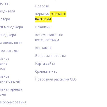
ества
Новости
водителя
Карьера
ОТКРЫТЫЕ
алтера
ВАКАНСИИ
ел-менеджера
Вакансии
енеджера
Консультанты по
путешествиям
а лояльности
Контакты
тор выгоды
Вопросы и ответы
ивное
ание
Карта сайта
тов
Сравните нас
ивное
Новостная рассылка CEO
ание отелей
ивная аренда
лей
е бронирования