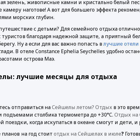
ая зелень, живописные камни и кристально белый пес
 камеру наготове! А вот для большего эффекта рекомен
лями морских глубин. 
 путешествие с детьми? Для семейного отдыха отлично
 туристов благодаря надежной защите, а приятный белы
берегу. Ну а если для вас важно попасть в 
лучшие отели 
лади. В отеле Constance Ephelia Seychelles удобно оста
расотами острова Маэ. 
лы: лучшие месяцы для отдыха
тесь отправиться на
Сейшелы летом? Отдых
 в это вре
 подъемами столбика термометра до +30°C. 
Отдых на
 поездки, когда искупаться в океане смогут и дети, и 
 планов на год стоит 
отдых на Сейшелах в июле
?
 Готов