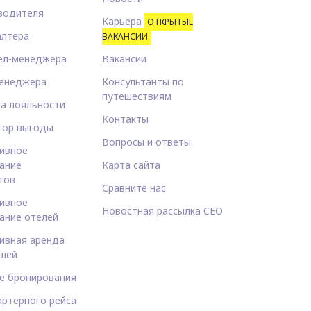
водителя
Карьера
ОТКРЫТЫЕ
алтера
ВАКАНСИИ
ел-менеджера
Вакансии
енеджера
Консультанты по
путешествиям
а лояльности
Контакты
тор выгоды
Вопросы и ответы
ивное
ание
Карта сайта
тов
Сравните нас
ивное
Новостная рассылка CEO
ание отелей
ивная аренда
лей
е бронирования
артерного рейса