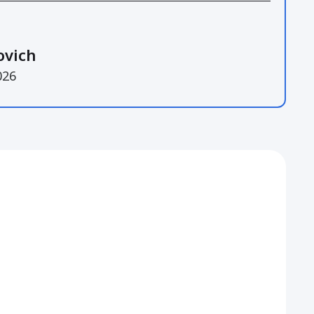
ovich
026