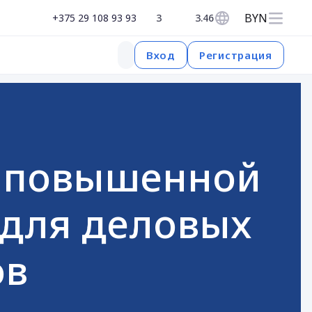
BYN
+375 29 108 93 93
3
3.46
Регистрация
Вход
а повышенной
 для деловых
ов