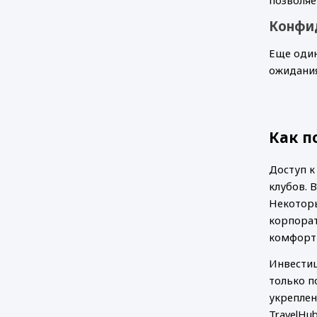
Конфид
Еще один
ожидания
Как п
Доступ к
клубов. 
Некоторы
корпорат
комфортн
Инвестиц
только п
укреплен
TravelHub