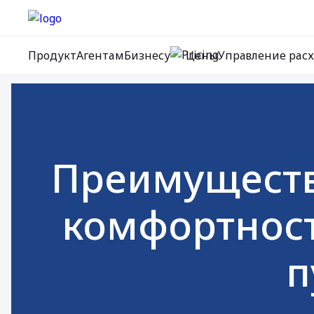
Продукт
Агентам
Бизнесу
Цены
Управление рас
Преимуществ
комфортност
п