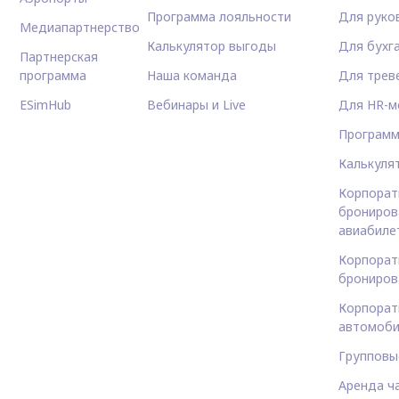
Программа лояльности
Для руко
Медиапартнерство
Калькулятор выгоды
Для бухг
Партнерская
программа
Наша команда
Для трев
ESimHub
Вебинары и Live
Для HR-м
Программ
Калькуля
Корпорат
брониров
авиабиле
Корпорат
брониров
Корпорат
автомоби
Групповы
Аренда ч