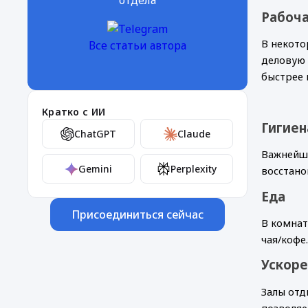
отдела
Рабоча
В некото
Все статьи автора
деловую 
быстрее 
Кратко с ИИ
Гигиен
ChatGPT
Claude
Важнейши
Gemini
Perplexity
восстано
Еда
Присоединиться сейчас
В комнат
чая/кофе
Ускор
Залы отд
позволяе