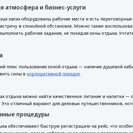
я атмосфера и бизнес-услуги
рых залах оборудованы рабочие места и есть переговорные 
встречу в спокойной обстановке. Можно также воспользова
выполнить рабочие задания, не покидая зоны отдыха. Учтит
а
й плюс пользования зоной отдыха — наличие душевой каби
вить силы в
корпоративной поездке
.
ах отдыха можно найти качественное питание и напитки — 
. Это отличный вариант для деловых путешественников, кот
енные процедуры
ыха обеспечивают быструю регистрацию на рейс, что особе
т сэкономить время, избавиться от стресса и подготовитьс