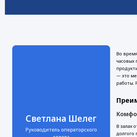
Во время
часовых 
продукти
— это ме
работы. 
Преим
Комфо
Светлана Шелег
В залах 
Руководитель операторского
долгого 