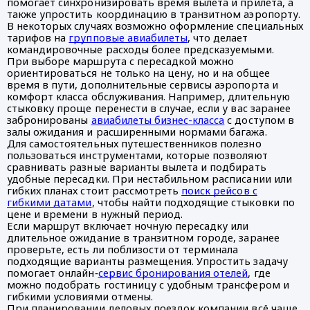
помогает синхронизировать время вылета и прилёта, а
также упростить координацию в транзитном аэропорту.
В некоторых случаях возможно оформление специальных
тарифов на
групповые авиабилеты
, что делает
командировочные расходы более предсказуемыми.
При выборе маршрута с пересадкой можно
ориентироваться не только на цену, но и на общее
время в пути, дополнительные сервисы аэропорта и
комфорт класса обслуживания. Например, длительную
стыковку проще перенести в случае, если у вас заранее
забронированы
авиабилеты бизнес-класса
с доступом в
залы ожидания и расширенными нормами багажа.
Для самостоятельных путешественников полезно
пользоваться инструментами, которые позволяют
сравнивать разные варианты вылета и подбирать
удобные пересадки. При нестабильном расписании или
гибких планах стоит рассмотреть
поиск рейсов с
гибкими датами
, чтобы найти подходящие стыковки по
цене и времени в нужный период.
Если маршрут включает ночную пересадку или
длительное ожидание в транзитном городе, заранее
проверьте, есть ли поблизости от терминала
подходящие варианты размещения. Упростить задачу
помогает онлайн‑
сервис бронирования отелей
, где
можно подобрать гостиницу с удобным трансфером и
гибкими условиями отмены.
При планировании деловых поездок компании всё чаще