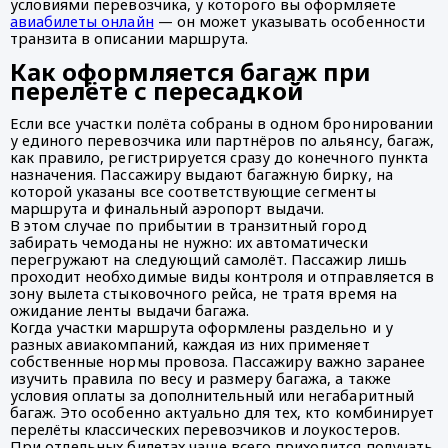
условиями перевозчика, у которого вы оформляете
авиабилеты онлайн
— он может указывать особенности
транзита в описании маршрута.
Как оформляется багаж при
перелёте с пересадкой
Если все участки полёта собраны в одном бронировании
у единого перевозчика или партнёров по альянсу, багаж,
как правило, регистрируется сразу до конечного пункта
назначения. Пассажиру выдают багажную бирку, на
которой указаны все соответствующие сегменты
маршрута и финальный аэропорт выдачи.
В этом случае по прибытии в транзитный город
забирать чемоданы не нужно: их автоматически
перегружают на следующий самолёт. Пассажир лишь
проходит необходимые виды контроля и отправляется в
зону вылета стыковочного рейса, не тратя время на
ожидание ленты выдачи багажа.
Когда участки маршрута оформлены раздельно и у
разных авиакомпаний, каждая из них применяет
собственные нормы провоза. Пассажиру важно заранее
изучить правила по весу и размеру багажа, а также
условия оплаты за дополнительный или негабаритный
багаж. Это особенно актуально для тех, кто комбинирует
перелёты классических перевозчиков и лоукостеров.
При отдельных билетах чаще всего приходится получать