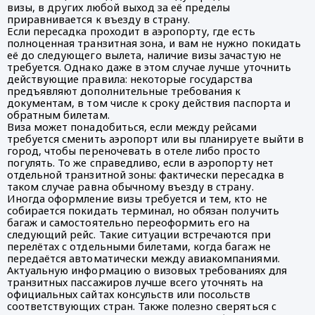
визы, в других любой выход за её пределы
приравнивается к въезду в страну.
Если пересадка проходит в аэропорту, где есть
полноценная транзитная зона, и вам не нужно покидать
её до следующего вылета, наличие визы зачастую не
требуется. Однако даже в этом случае лучше уточнить
действующие правила: некоторые государства
предъявляют дополнительные требования к
документам, в том числе к сроку действия паспорта и
обратным билетам.
Виза может понадобиться, если между рейсами
требуется сменить аэропорт или вы планируете выйти в
город, чтобы переночевать в отеле либо просто
погулять. То же справедливо, если в аэропорту нет
отдельной транзитной зоны: фактически пересадка в
таком случае равна обычному въезду в страну.
Иногда оформление визы требуется и тем, кто не
собирается покидать терминал, но обязан получить
багаж и самостоятельно переоформить его на
следующий рейс. Такие ситуации встречаются при
перелётах с отдельными билетами, когда багаж не
передаётся автоматически между авиакомпаниями.
Актуальную информацию о визовых требованиях для
транзитных пассажиров лучше всего уточнять на
официальных сайтах консульств или посольств
соответствующих стран. Также полезно сверяться с