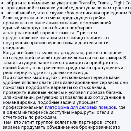
обратите внимание на указатели Transfer, Transit, Flight
при длинной стыковке узнайте, доступна ли вам транзит
не забывайте, что в случае сбоя расписания при едином
Если задержка или отмена предыдущего рейса
произошла по вине авиакомпании, оформлявшей
единый маршрут, она обычно подбирает
альтернативный вариант вылета. При этом
предоставление питания и гостиницы зависит от
внутренних правил перевозчика и длительности
ожидания.
Когда все билеты куплены раздельно, риски опоздания
на следующий перелёт целиком ложатся на пассажира. В
такой ситуации чаще всего приходится приобретать
новый билет, а потраченные средства за пропущенный
рейс вернуть удаётся далеко не всегда.
При сложных маршрутах с несколькими пересадками
удобнее использовать специализированные сервисы: они
помогают подобрать варианты со стыковками,
проверить визовые нюансы и условия провоза багажа.
Для компаний, регулярно отправляющих сотрудников в
командировки, подобные задачи упрощает
профессиональная
платформа для деловых поездок
, где
в одном интерфейсе доступны маршруты, отели и
отчётность по расходам.
Тем, кто летит группой коллег или партнёров, стоит
заранее продумать объединённое бронирование: это