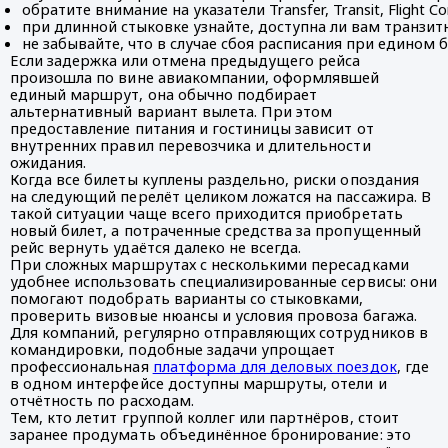
обратите внимание на указатели Transfer, Transit, Flight
при длинной стыковке узнайте, доступна ли вам транзит
не забывайте, что в случае сбоя расписания при едином
Если задержка или отмена предыдущего рейса
произошла по вине авиакомпании, оформлявшей
единый маршрут, она обычно подбирает
альтернативный вариант вылета. При этом
предоставление питания и гостиницы зависит от
внутренних правил перевозчика и длительности
ожидания.
Когда все билеты куплены раздельно, риски опоздания
на следующий перелёт целиком ложатся на пассажира. В
такой ситуации чаще всего приходится приобретать
новый билет, а потраченные средства за пропущенный
рейс вернуть удаётся далеко не всегда.
При сложных маршрутах с несколькими пересадками
удобнее использовать специализированные сервисы: они
помогают подобрать варианты со стыковками,
проверить визовые нюансы и условия провоза багажа.
Для компаний, регулярно отправляющих сотрудников в
командировки, подобные задачи упрощает
профессиональная
платформа для деловых поездок
, где
в одном интерфейсе доступны маршруты, отели и
отчётность по расходам.
Тем, кто летит группой коллег или партнёров, стоит
заранее продумать объединённое бронирование: это