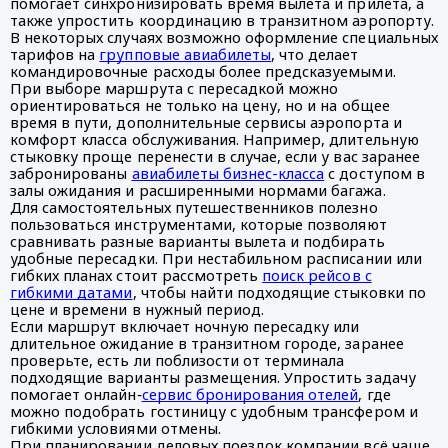
помогает синхронизировать время вылета и прилёта, а
также упростить координацию в транзитном аэропорту.
В некоторых случаях возможно оформление специальных
тарифов на
групповые авиабилеты
, что делает
командировочные расходы более предсказуемыми.
При выборе маршрута с пересадкой можно
ориентироваться не только на цену, но и на общее
время в пути, дополнительные сервисы аэропорта и
комфорт класса обслуживания. Например, длительную
стыковку проще перенести в случае, если у вас заранее
забронированы
авиабилеты бизнес-класса
с доступом в
залы ожидания и расширенными нормами багажа.
Для самостоятельных путешественников полезно
пользоваться инструментами, которые позволяют
сравнивать разные варианты вылета и подбирать
удобные пересадки. При нестабильном расписании или
гибких планах стоит рассмотреть
поиск рейсов с
гибкими датами
, чтобы найти подходящие стыковки по
цене и времени в нужный период.
Если маршрут включает ночную пересадку или
длительное ожидание в транзитном городе, заранее
проверьте, есть ли поблизости от терминала
подходящие варианты размещения. Упростить задачу
помогает онлайн‑
сервис бронирования отелей
, где
можно подобрать гостиницу с удобным трансфером и
гибкими условиями отмены.
При планировании деловых поездок компании всё чаще