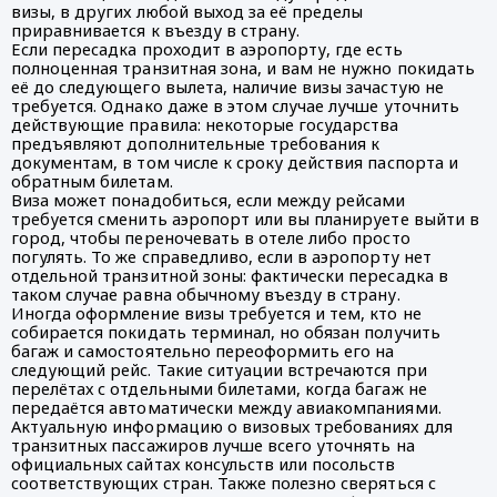
визы, в других любой выход за её пределы
приравнивается к въезду в страну.
Если пересадка проходит в аэропорту, где есть
полноценная транзитная зона, и вам не нужно покидать
её до следующего вылета, наличие визы зачастую не
требуется. Однако даже в этом случае лучше уточнить
действующие правила: некоторые государства
предъявляют дополнительные требования к
документам, в том числе к сроку действия паспорта и
обратным билетам.
Виза может понадобиться, если между рейсами
требуется сменить аэропорт или вы планируете выйти в
город, чтобы переночевать в отеле либо просто
погулять. То же справедливо, если в аэропорту нет
отдельной транзитной зоны: фактически пересадка в
таком случае равна обычному въезду в страну.
Иногда оформление визы требуется и тем, кто не
собирается покидать терминал, но обязан получить
багаж и самостоятельно переоформить его на
следующий рейс. Такие ситуации встречаются при
перелётах с отдельными билетами, когда багаж не
передаётся автоматически между авиакомпаниями.
Актуальную информацию о визовых требованиях для
транзитных пассажиров лучше всего уточнять на
официальных сайтах консульств или посольств
соответствующих стран. Также полезно сверяться с