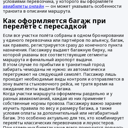
условиями перевозчика, у которого вы оформляете
авиабилеты онлайн
— он может указывать особенности
транзита в описании маршрута.
Как оформляется багаж при
перелёте с пересадкой
Если все участки полёта собраны в одном бронировании
у единого перевозчика или партнёров по альянсу, багаж,
как правило, регистрируется сразу до конечного пункта
назначения. Пассажиру выдают багажную бирку, на
которой указаны все соответствующие сегменты
маршрута и финальный аэропорт выдачи.
В этом случае по прибытии в транзитный город
забирать чемоданы не нужно: их автоматически
перегружают на следующий самолёт. Пассажир лишь
проходит необходимые виды контроля и отправляется в
зону вылета стыковочного рейса, не тратя время на
ожидание ленты выдачи багажа.
Когда участки маршрута оформлены раздельно и у
разных авиакомпаний, каждая из них применяет
собственные нормы провоза. Пассажиру важно заранее
изучить правила по весу и размеру багажа, а также
условия оплаты за дополнительный или негабаритный
багаж. Это особенно актуально для тех, кто комбинирует
перелёты классических перевозчиков и лоукостеров.
При отдельных билетах чаще всего приходится получать