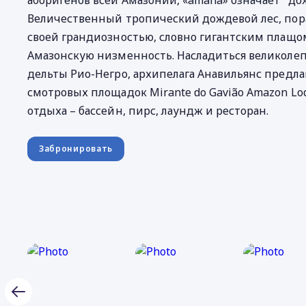
аборигенов всей Амазонии, «amaná» означает "до
Величественный тропический дождевой лес, п
своей грандиозностью, словно гигантским плащо
Амазонскую низменность. Насладиться великоле
дельты Рио-Негро, архипелага Анавильянс предлаг
смотровых площадок Mirante do Gavião Amazon Lod
отдыха – бассейн, пирс, лаундж и ресторан.
Забронировать