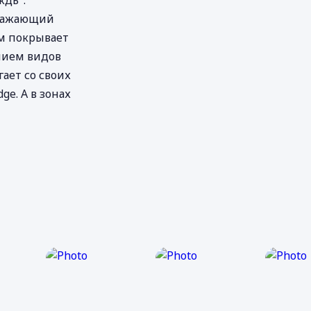
ждь".
оражающий
м покрывает
пием видов
ает со своих
ge. А в зонах