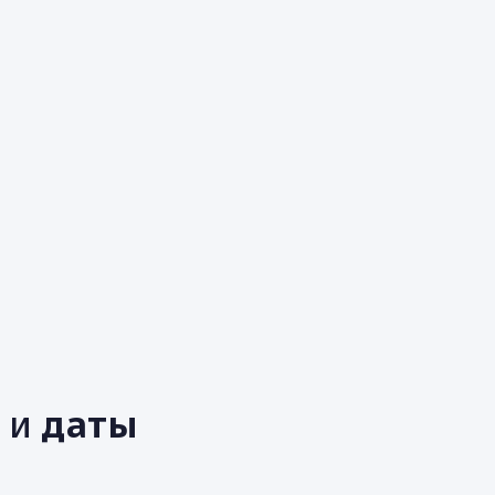
е
ь
и
даты