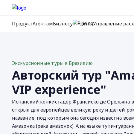
Продукт
Агентам
Бизнесу
Цены
Управление рас
Экскурсионные туры в Бразилию
Авторский тур "Am
VIP experience"
Испанский конкистадор Франсиско де Орельяна в 
открыл для европейцев великую реку и дал ей р
название, под которым она сегодня известна все
Амазонка (река амазонок). А на языке тупи-гуарани