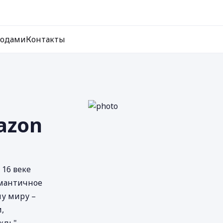
ходами
Контакты
azon
16 веке
омантичное
му миру –
,