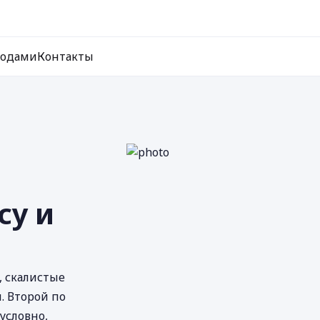
ходами
Контакты
су и
, скалистые
. Второй по
условно,