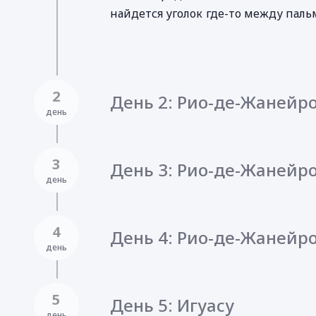
найдется уголок где-то между паль
2
День 2: Рио-де-Жанейр
день
3
День 3: Рио-де-Жанейр
день
4
День 4: Рио-де-Жанейро
день
5
День 5: Игуасу
день