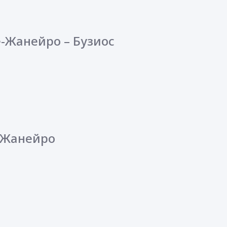
е-Жанейро – Бузиос
е-Жанейро