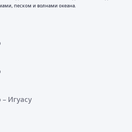
мами, песком и волнами океана.
о
о
 – Игуасу