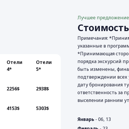
Лучшее предложени
Стоимост
Примечания: *Приним
указанные в программ
*Принимающая сторон
порядка экскурсий п
Отели
Отели
4*
5*
быть изменены, финал
подтверждении всех у
дату бронирования т
2256$
2938$
ответственность за п
выселении ранним утр
4153$
5303$
Январь
- 06, 13
Февраль
- 23