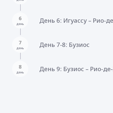
6
День 6: Игуассу – Рио-д
день
7
День 7-8: Бузиос
день
8
День 9: Бузиос – Рио-д
день