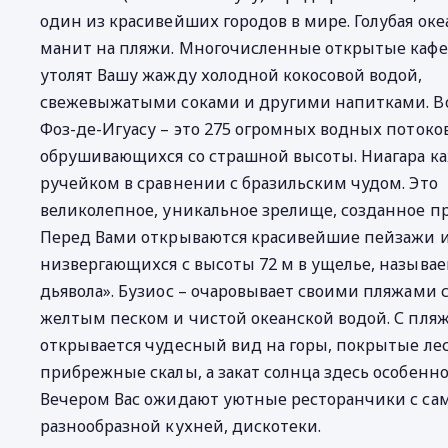
один из красивейших городов в мире. Голубая оке
манит на пляжи. Многочисленные открытые кафе
утолят Вашу жажду холодной кокосовой водой,
свежевыжатыми соками и другими напитками. 
Фоз-де-Игуасу – это 275 огромных водных потоков
обрушивающихся со страшной высоты. Ниагара к
ручейком в сравнении с бразильским чудом. Это
великолепное, уникальное зрелище, созданное п
Перед Вами открываются красивейшие пейзажи и
низвергающихся с высоты 72 м в ущелье, называе
дьявола». Бузиос – очаровывает своими пляжами 
желтым песком и чистой океанской водой. С пля
открывается чудесный вид на горы, покрытые ле
прибрежные скалы, а закат солнца здесь особенн
Вечером Вас ожидают уютные ресторанчики с са
разнообразной кухней, дискотеки.