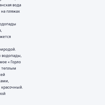
анская вода
 на пляжах
Bодопады
,
ажется
риродой.
 водопады,
мое « Горло
с теплым
жей
сами,
о красочный.
мой