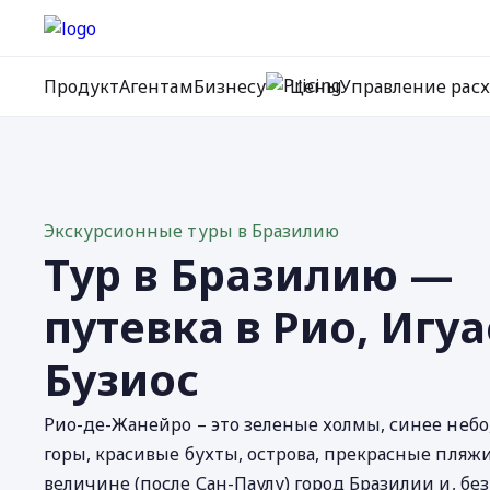
Продукт
Агентам
Бизнесу
Цены
Управление рас
Экскурсионные туры в Бразилию
Тур в Бразилию —
путевка в Рио, Игуа
Бузиос
Рио-де-Жанейро – это зеленые холмы, синее небо
горы, красивые бухты, острова, прекрасные пляжи
величине (после Сан-Паулу) город Бразилии и, без