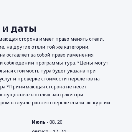
е
ь
и
даты
ающая сторона имеет право менять отели,
е, на другие отели той же категории.
а оставляет за собой право изменения
ри соблюдении программы тура. *Цены могут
ьная стоимость тура будет указана при
слуг и проверке стоимости перелетов на
ура *Принимающая сторона не несет
ропущенные в отелях завтраки при
ом в случае раннего перелета или экскурсии
Июль
- 08, 20
Август
- 17, 24