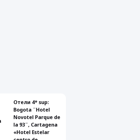
Отели 4* sup:
Bogota ¨Hotel
Novotel Parque de
a
la 93¨, Cartagena
«Hotel Estelar
centro de