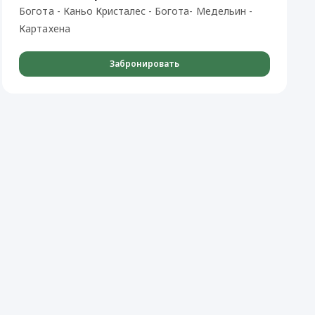
Богота - Каньо Кристалес - Богота- Meдельин -
Картахена
Забронировать