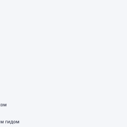
ком
Экскурсия на Коньо Кристалес с английским гидом