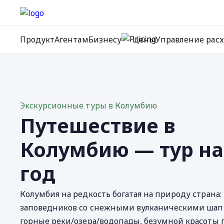
Продукт
Агентам
Бизнесу
Цены
Управление рас
Экскурсионные туры в Колумбию
Путешествие в
Колумбию — тур на
год
Колумбия на редкость богатая на природу страна:
заповедников со снежными вулканическими шап
горные реки/озера/водопады, безумной красоты 