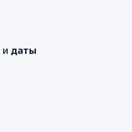
е
ь
и
даты