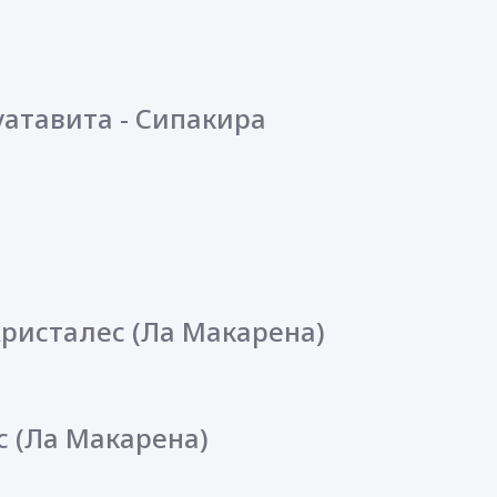
Гуатавита - Сипакира
 Кристалес (Ла Макарена)
с (Ла Макарена)