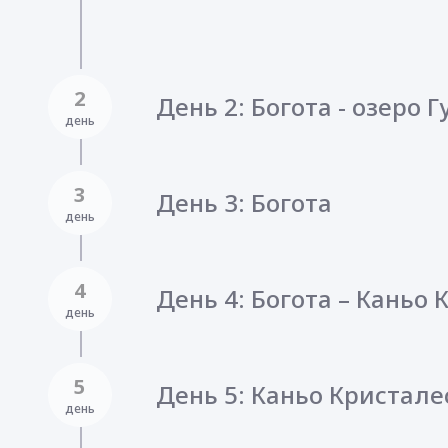
2
День 2: Богота - озеро 
день
3
День 3: Богота
день
4
День 4: Богота – Каньо
день
5
День 5: Каньо Кристале
день