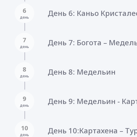
6
День 6: Каньо Кристалес
день
7
День 7: Богота – Mедель
день
8
День 8: Mедельин
день
9
День 9: Mедельин - Кар
день
10
День 10:Картахена – Ту
день