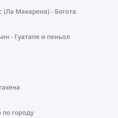
 (Ла Макарена) - Богота
ин - Гуатапе и пeньол
тахена
р по городу