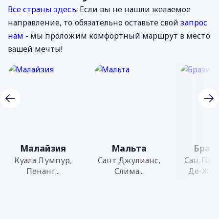
Все страны здесь
. Если вы не нашли желаемое
направление, то обязательно оставьте свой
запрос
нам
- мы проложим комфортный маршрут в место
вашей мечты!
Малайзия
Мальта
Браз
Куала Лумпур,
Сант Джулианс,
Сан-Паул
Пенанг...
Слима...
Де-Жане