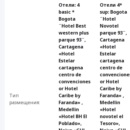
Отели: 4
Отели 4*
basic *
sup: Bogota
Bogota
¨Hotel
¨Hotel Best
Novotel
western plus
parque 93¨,
parque 93¨,
Cartagena
Cartagena
«Hotel
«Hotel
Estelar
Estelar
cartagena
cartagena
centro de
centro de
convencione
convenciones
or Hotel
or Hotel
Caribe by
Тип
Caribe by
Faranda» ,
размещения:
Faranda» ,
Medellin
Medellin
«Hotel
«Hotel BH El
novotel el
Poblado»,
Tesoro»,