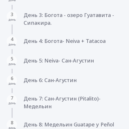
3
День 3: Богота - озеро Гуатавита -
день
Сипакира.
4
День 4: Богота- Neiva + Tatacoa
день
5
День 5: Neiva- Сан-Агустин
день
6
День 6: Сан-Агустин
день
7
День 7: Сан-Агустин (Pitalito)-
день
Mедельин
8
День 8: Mедельин Guatape y Peñol
день