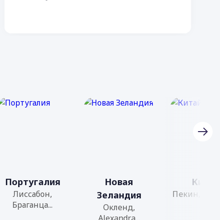
Португалия
Новая
Китай
Лиссабон,
Пекин, Шанх
Зеландия
Браганца...
Окленд,
Alexandra...