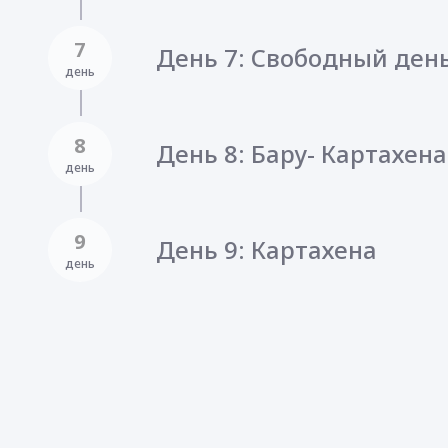
7
День 7: Свободный день
день
8
День 8: Бару- Картахена
день
9
День 9: Картахена
день