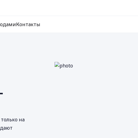
ходами
Контакты
–
 только на
ждают