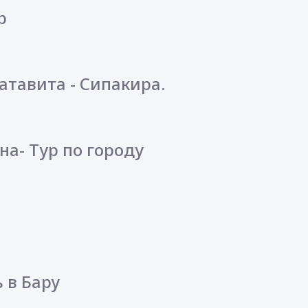
р
уатавита - Сипакира.
на- Тур по городу
 в Бару