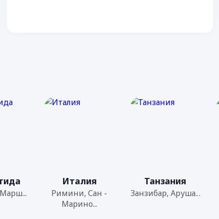
тида
Италия
Танзания
Марш...
Римини, Сан -
Занзибар, Аруша...
Марино...