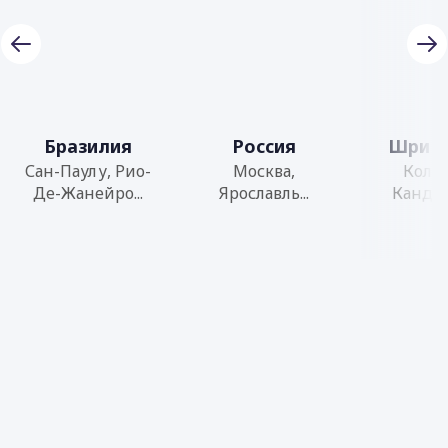
Бразилия
Россия
Шри Л
Сан-Паулу, Рио-
Москва,
Коло
Де-Жанейро...
Ярославль...
Кандал