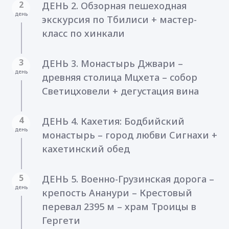
2
ДЕНЬ 2. Обзорная пешеходная
день
экскурсия по Тбилиси + мастер-
класс по хинкали
3
ДЕНЬ 3. Монастырь Джвари –
день
древняя столица Мцхета – собор
Светицховели + дегустация вина
4
ДЕНЬ 4. Кахетия: Бодбийский
день
монастырь – город любви Сигнахи +
кахетинский обед
5
ДЕНЬ 5. Военно-Грузинская дорога –
день
крепость Ананури – Крестовый
перевал 2395 м – храм Троицы в
Гергети