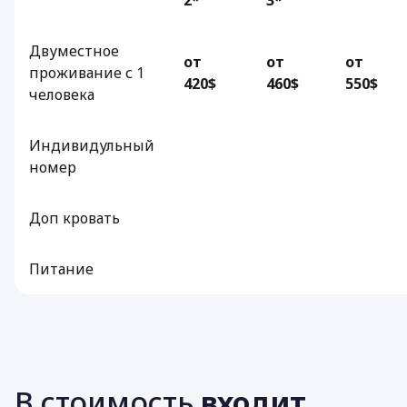
Двуместное
от
от
от
проживание с 1
420$
460$
550$
человека
Индивидульный
номер
Доп кровать
Питание
В стоимость
входит