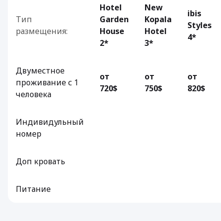
Hotel
New
ibis
Тип
Garden
Kopala
Styles
размещения:
House
Hotel
4*
2*
3*
Двуместное
от
от
от
проживание с 1
720$
750$
820$
человека
Индивидульный
номер
Доп кровать
Питание