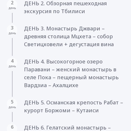
2
ДЕНЬ 2. Обзорная пешеходная
день
экскурсия по Тбилиси
3
ДЕНЬ 3. Монастырь Джвари –
день
древняя столица Мцхета – собор
Светицховели + дегустация вина
4
ДЕНЬ 4. Высокогорное озеро
день
Паравани – женский монастырь в
селе Пока – пещерный монастырь
Вардзиа – Ахалцихе
5
ДЕНЬ 5. Османская крепость Рабат –
день
курорт Боржоми – Кутаиси
6
ДЕНЬ 6. Гелатский монастырь –