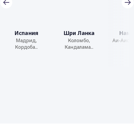
Испания
Шри Ланка
Нами
Мадрид,
Коломбо,
Аи-Аис, Б
Кордоба...
Кандалама...