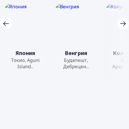
Япония
Венгрия
Колу
Токио, Aguni
Будапешт,
Aric
Island...
Дебрецен...
Арараку