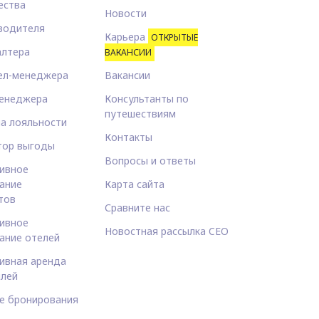
ества
Новости
водителя
Карьера
ОТКРЫТЫЕ
алтера
ВАКАНСИИ
ел-менеджера
Вакансии
енеджера
Консультанты по
путешествиям
а лояльности
Контакты
тор выгоды
Вопросы и ответы
ивное
ание
Карта сайта
тов
Сравните нас
ивное
Новостная рассылка CEO
ание отелей
ивная аренда
лей
е бронирования