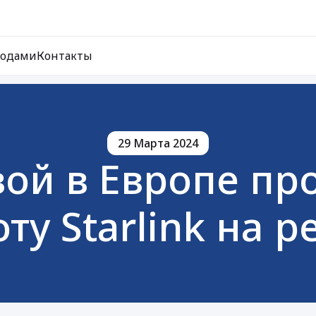
ходами
Контакты
29 Марта 2024
рвой в Европе п
ту Starlink на р