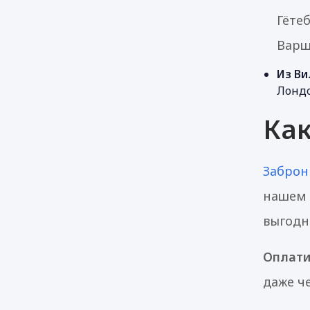
Гёте
Варш
Из Ви
Лондо
Как
Заброн
нашем 
выгодн
Оплати
даже ч