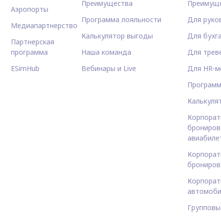
Преимущества
Преимущ
Аэропорты
Программа лояльности
Для руко
Медиапартнерство
Калькулятор выгоды
Для бухг
Партнерская
программа
Наша команда
Для трев
ESimHub
Вебинары и Live
Для HR-м
Программ
Калькуля
Корпорат
брониров
авиабиле
Корпорат
брониров
Корпорат
автомоби
Групповы