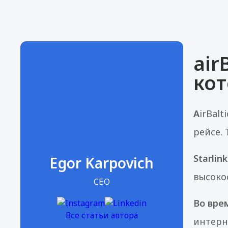
air
кот
A
irBal
рейсе. 
Starlink
Egor Karpovich
высоко
CEO
Во вре
Все статьи автора
интерн