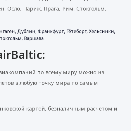
, Осло, Париж, Прага, Рим, Стокгольм,
гаген, Дублин, Франкфурт, Гётеборг, Хельсинки,
токгольм, Варшава.
rBaltic:
 авиакомпаний по всему миру можно на
илетов в любую точку мира по самым
ковской картой, безналичным расчетом и