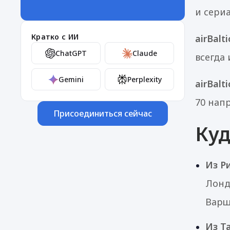
и сери
Кратко с ИИ
airBalt
ChatGPT
Claude
всегда
Gemini
Perplexity
airBalti
70 нап
Присоединиться сейчас
Куд
Из Ри
Лонд
Варш
Из Т