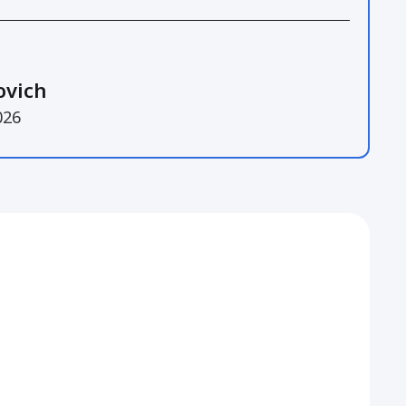
ovich
026