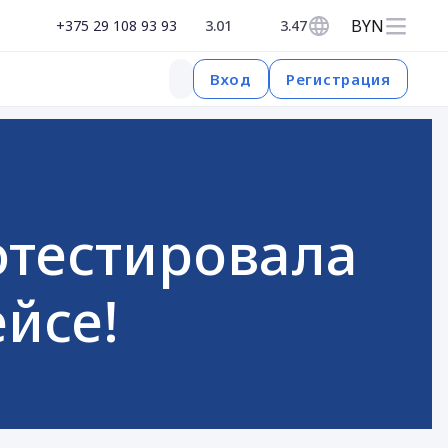
BYN
+375 29 108 93 93
3.01
3.47
Регистрация
Вход
ротестировала
ейсе!