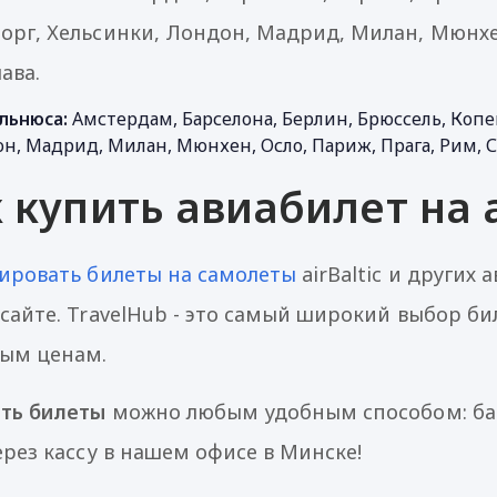
борг, Хельсинки, Лондон, Мадрид, Милан, Мюнхен
ава.
льнюса:
Амстердам, Барселона, Берлин, Брюссель, Копен
н, Мадрид, Милан, Мюнхен, Осло, Париж, Прага, Рим, С
 купить авиабилет на ai
ировать билеты на самолеты
airBaltic и других
сайте. TravelHub - это самый широкий выбор б
ым ценам.
ть билеты
можно любым удобным способом: бан
ерез кассу в нашем офисе в Минске!