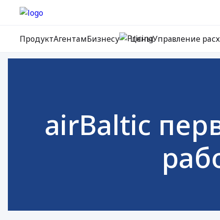
Продукт
Агентам
Бизнесу
Цены
Управление рас
airBaltic пе
рабо