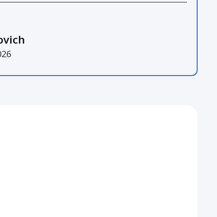
ovich
026