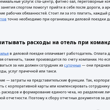
ремиальные услуги: спа-центр, фитнес-зал, переговорные ком
 занятия спортом помогут прийти в себя после дороги, а ар
ие рабочих обязанностей. Стоит ли за это платить, каждый р
етов
 точно необходимо при организации деловой поездки дл
читывать расходы на отель при коман
жилья
 в деловой поездке оплачивает работодатель. Оплата д
ьзя отменить, также производится по счету компании. Но ес
ваться за них должен сотрудник из 
суточных
 — они предназ
еды, услуг прачечной или такси. 
ие — затраты на представительские функции. Так, корпора
ть с корпоративной карты или компенсировать сотруднику в
 расходов и формирование единого чека, но разделение ли
ой отчетности. Поэтому к сбору отчетных документов за до