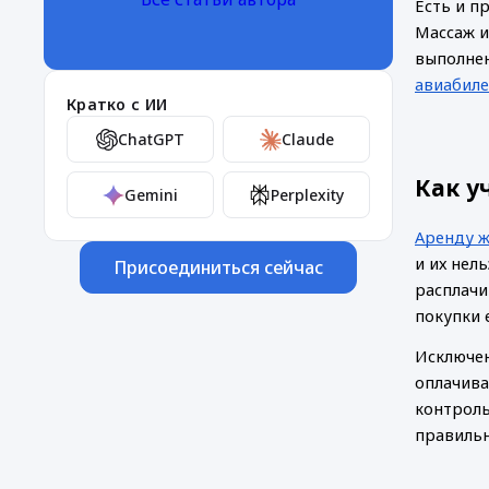
Есть и п
Массаж и
выполнен
авиабил
Кратко с ИИ
ChatGPT
Claude
Как у
Gemini
Perplexity
Аренду 
и их нел
Присоединиться сейчас
расплачи
покупки 
Исключен
оплачива
контроль
правильн