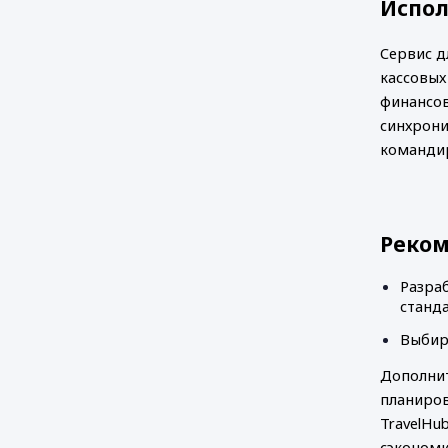
Испол
Сервис д
кассовых
финансов
синхрони
командир
Реко
Разра
станд
Выбир
Дополнит
планиров
TravelHu
сэкономи