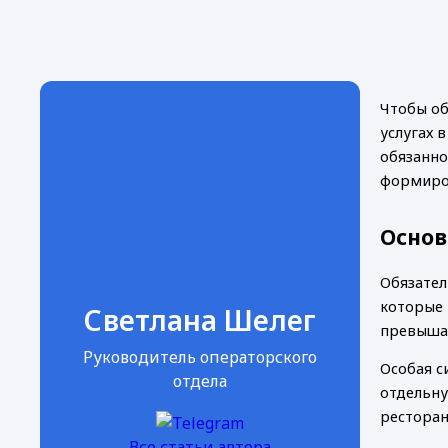
Чтобы об
услугах 
обязанно
формиров
Основ
Обязател
которые 
Светлана Шелег
превышае
Руководитель операторского
Особая с
отдела
отдельну
ресторан
Все статьи автора