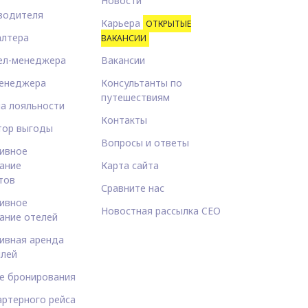
Новости
водителя
Карьера
ОТКРЫТЫЕ
алтера
ВАКАНСИИ
ел-менеджера
Вакансии
енеджера
Консультанты по
путешествиям
а лояльности
Контакты
тор выгоды
Вопросы и ответы
ивное
ание
Карта сайта
тов
Сравните нас
ивное
Новостная рассылка CEO
ание отелей
ивная аренда
лей
е бронирования
артерного рейса