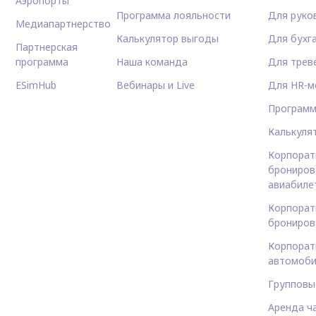
Аэропорты
Программа лояльности
Для руко
Медиапартнерство
Калькулятор выгоды
Для бухг
Партнерская
программа
Наша команда
Для трев
ESimHub
Вебинары и Live
Для HR-м
Программ
Калькуля
Корпорат
брониров
авиабиле
Корпорат
брониров
Корпорат
автомоби
Групповы
Аренда ч