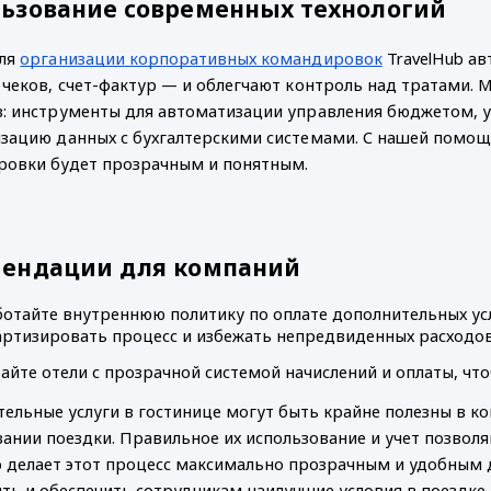
ьзование современных технологий
ля 
организации корпоративных командировок
 TravelHub 
 чеков, счет-фактур — и облегчают контроль над тратами. 
: инструменты для автоматизации управления бюджетом, ус
зацию данных с бухгалтерскими системами. С нашей помощь
овки будет прозрачным и понятным. 
мендации для компаний
ботайте внутреннюю политику по оплате дополнительных усл
артизировать процесс и избежать непредвиденных расходов
айте отели с прозрачной системой начислений и оплаты, ч
ельные услуги в гостинице могут быть крайне полезны в ком
ании поездки. Правильное их использование и учет позволя
b делает этот процесс максимально прозрачным и удобным дл
ть и обеспечить сотрудникам наилучшие условия в поездке.