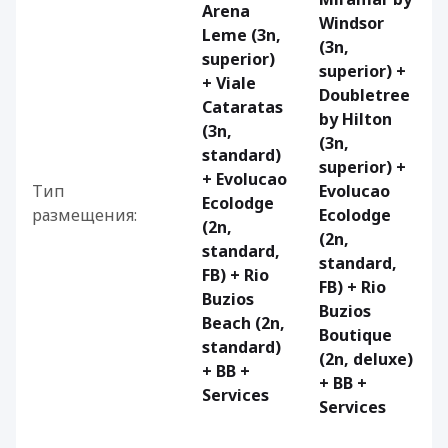
Arena
Windsor
Leme (3n,
(3n,
superior)
superior) +
+ Viale
Doubletree
Cataratas
by Hilton
(3n,
(3n,
standard)
superior) +
+ Evolucao
Тип
Evolucao
Ecolodge
размещения:
Ecolodge
(2n,
(2n,
standard,
standard,
FB) + Rio
FB) + Rio
Buzios
Buzios
Beach (2n,
Boutique
standard)
(2n, deluxe)
+ BB +
+ BB +
Services
Services