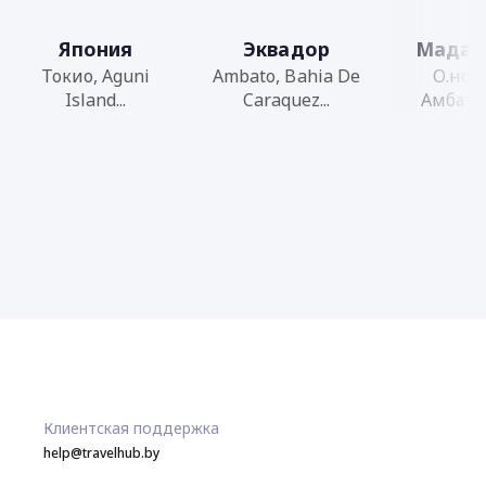
Япония
Эквадор
Мадаг
Токио, Aguni
Ambato, Bahia De
О.нос
Island...
Caraquez...
Амбатол
Клиентская поддержка
help@travelhub.by