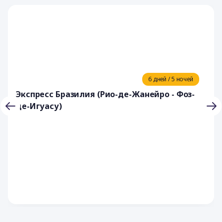
6 дней / 5 ночей
Экспресс Бразилия (Рио-де-Жанейро - Фоз-
де-Игуасу)