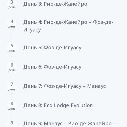
3
День 3: Рио-де-Жанейро
день
4
День 4: Рио-де-Жанейро – Фоз-де-
день
Игуасу
5
День 5: Фоз-де-Игуасу
день
6
День 6: Фоз-де-Игуасу
день
7
День 7: Фоз-де-Игуасу – Манаус
день
8
День 8: Eco Lodge Evolution
день
9
День 9: Манаус – Рио-де-Жанейро –