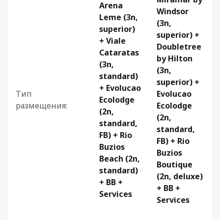
Arena
Windsor
Leme (3n,
(3n,
superior)
superior) +
+ Viale
Doubletree
Cataratas
by Hilton
(3n,
(3n,
standard)
superior) +
+ Evolucao
Тип
Evolucao
Ecolodge
размещения:
Ecolodge
(2n,
(2n,
standard,
standard,
FB) + Rio
FB) + Rio
Buzios
Buzios
Beach (2n,
Boutique
standard)
(2n, deluxe)
+ BB +
+ BB +
Services
Services