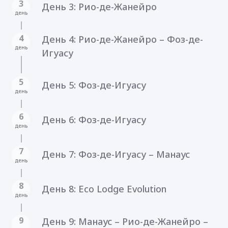
3
День 3: Рио-де-Жанейро
день
4
День 4: Рио-де-Жанейро – Фоз-де-
день
Игуасу
5
День 5: Фоз-де-Игуасу
день
6
День 6: Фоз-де-Игуасу
день
7
День 7: Фоз-де-Игуасу – Манаус
день
8
День 8: Eco Lodge Evolution
день
9
День 9: Манаус – Рио-де-Жанейро –