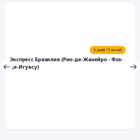
6 дней / 5 ночей
Экспресс Бразилия (Рио-де-Жанейро - Фоз-
де-Игуасу)