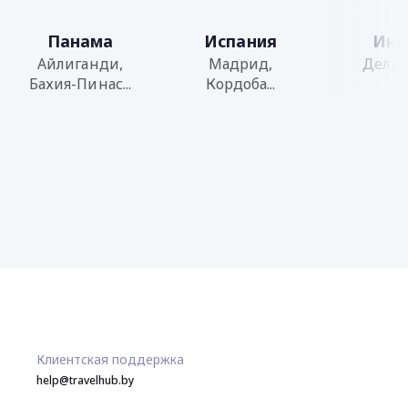
Панама
Испания
Инд
Айлиганди,
Мадрид,
Дели, Г
Бахия-Пинас...
Кордоба...
Клиентская поддержка
help@travelhub.by