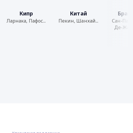
Кипр
Китай
Браз
Ларнака, Пафос...
Пекин, Шанхай...
Сан-Паул
Де-Жане