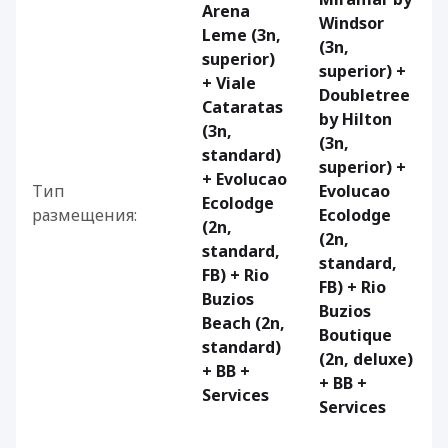
Arena
Windsor
Leme (3n,
(3n,
superior)
superior) +
+ Viale
Doubletree
Cataratas
by Hilton
(3n,
(3n,
standard)
superior) +
+ Evolucao
Тип
Evolucao
Ecolodge
размещения:
Ecolodge
(2n,
(2n,
standard,
standard,
FB) + Rio
FB) + Rio
Buzios
Buzios
Beach (2n,
Boutique
standard)
(2n, deluxe)
+ BB +
+ BB +
Services
Services