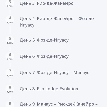
3
День 3: Рио-де-Жанейро
день
4
День 4: Рио-де-Жанейро – Фоз-де-
день
Игуасу
5
День 5: Фоз-де-Игуасу
день
6
День 6: Фоз-де-Игуасу
день
7
День 7: Фоз-де-Игуасу – Манаус
день
8
День 8: Eco Lodge Evolution
день
9
День 9: Манаус – Рио-де-Жанейро –