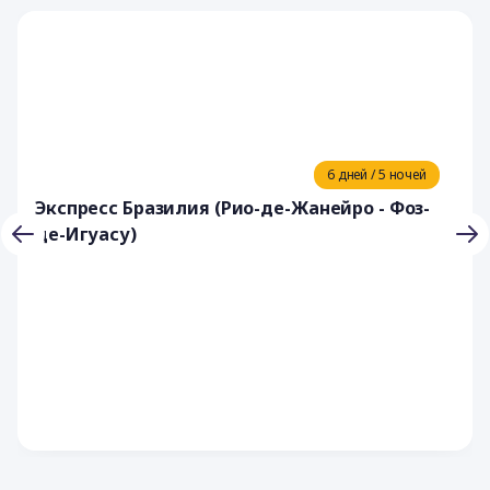
6 дней / 5 ночей
Экспресс Бразилия (Рио-де-Жанейро - Фоз-
де-Игуасу)