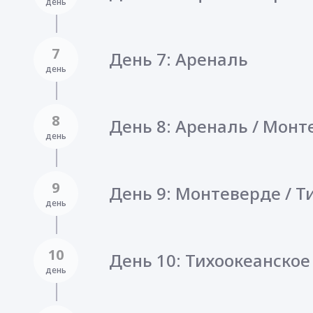
день
7
День 7: Ареналь
день
8
День 8: Ареналь / Монт
день
9
День 9: Монтеверде / 
день
10
День 10: Тихоокеанско
день