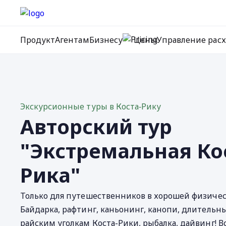
Продукт
Агентам
Бизнесу
Цены
Управление рас
Экскурсионные туры в Коста‐Рику
Авторский тур
"Экстремальная Ко
Рика"
Только для путешественников в хорошей физичес
Байдарка, рафтинг, каньонинг, канопи, длительн
райским уголкам Коста-Рики, рыбалка, дайвинг! В