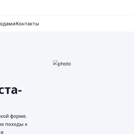
ходами
Контакты
ста-
кой форме.
ые походы к
се