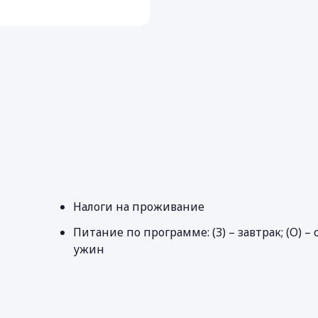
Налоги на проживание
Питание по программе: (З) – завтрак; (О) – о
ужин