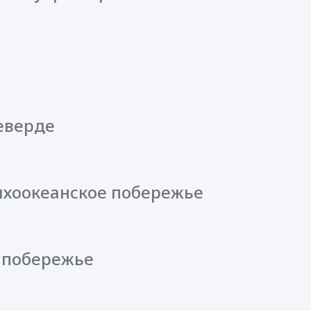
еверде
Тихоокеанское побережье
е побережье