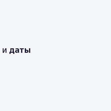
е
ь
и
даты