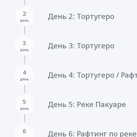
2
День 2: Тортугеро
день
3
День 3: Тортугеро
день
4
День 4: Тортугеро / Раф
день
5
День 5: Pеке Пакуаре
день
6
День 6: Рафтинг по рек