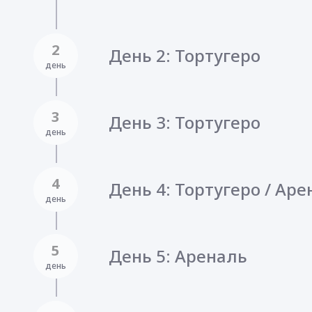
2
День 2: Тортугеро
день
3
День 3: Тортугеро
день
4
День 4: Тортугеро / Ар
день
5
День 5: Ареналь
день