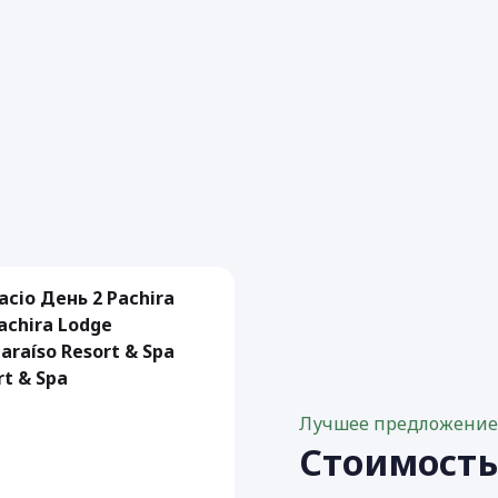
lacio День 2 Pachira
achira Lodge
araíso Resort & Spa
rt & Spa
Лучшее предложени
Стоимост