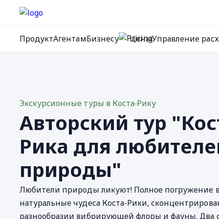
Продукт
Агентам
Бизнесу
Цены
Управление рас
Экскурсионные туры в Коста‐Рику
Авторский тур "Кос
Рика для любителе
природы"
Любители природы ликуют! Полное погружение 
натуральные чудеса Коста-Рики, сконцентрирова
разнообразии вибрирующей флоры и фауны. Два 