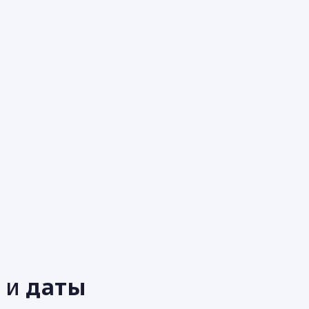
е
ь
и
даты