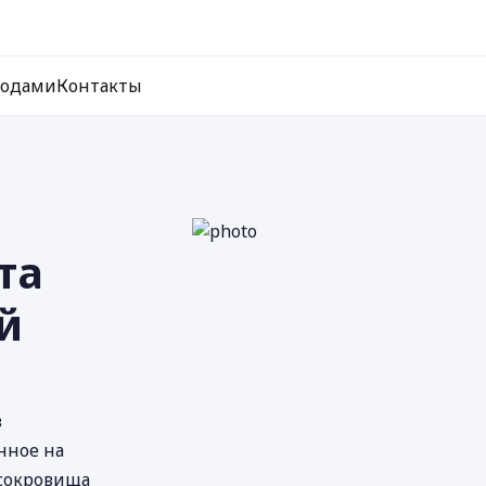
ходами
Контакты
та
й
в
нное на
сокровища