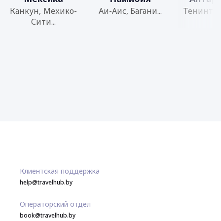
Канкун, Мехико-
Аи-Аис, Багани...
Тенинт Р.
Сити...
Клиентская поддержка
help@travelhub.by
Операторский отдел
book@travelhub.by