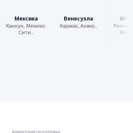
Мексика
Венесуэла
Ита
Канкун, Мехико-
Каракас, Анако...
Римини,
Сити...
Марин
Клиентская поддержка