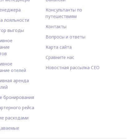
енеджера
Консультанты по
путешествиям
а лояльности
Контакты
тор выгоды
Вопросы и ответы
ивное
ание
Карта сайта
тов
Сравните нас
ивное
Новостная рассылка CEO
ание отелей
ивная аренда
лей
е бронирования
артерного рейса
ие расходами
даваемые