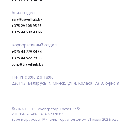
Авиа отдел
avia@travelhub.by
+375 29 108 95 95
+375 44 538 43 88
Корпоративный отдел
+375 44 779 34 34
+375 44 522 79 33
corp@travelhub.by
Пн-Пт с 9:00 до 18:00
220113, Беларусь, г. Минск, ул. Я. Коласа, 73-3, офис 8
© 2026 ООО "Туроператор Тревел Хэб"
УНП 193636904. IATA 62320311
Зарегистрирован Минским горисполкомом 21 июля 2022года