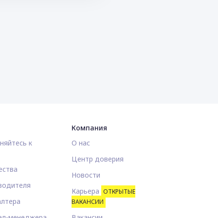
Компания
няйтесь к
О нас
Центр доверия
ества
Новости
водителя
Карьера
ОТКРЫТЫЕ
алтера
ВАКАНСИИ
ел-менеджера
Вакансии