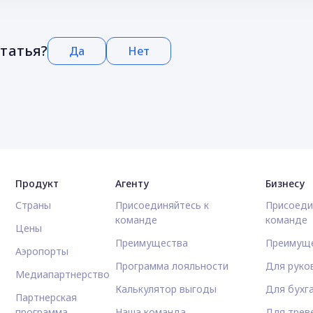
статья?
Да
Нет
Продукт
Агенту
Бизнесу
Страны
Присоединяйтесь к
Присоеди
команде
команде
Цены
Преимущества
Преимущ
Аэропорты
Программа лояльности
Для руко
Медиапартнерство
Калькулятор выгоды
Для бухг
Партнерская
программа
Наша команда
Для трев