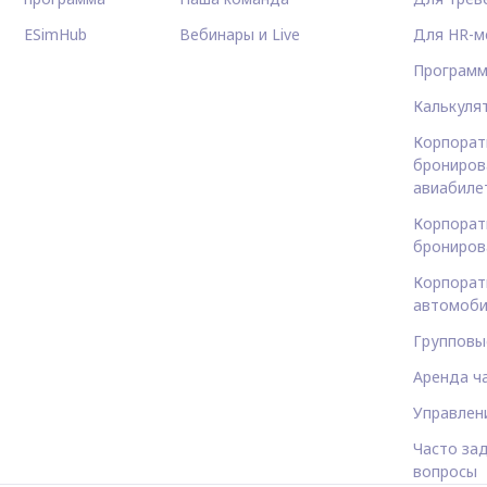
ESimHub
Вебинары и Live
Для HR-м
Программ
Калькуля
Корпорат
брониров
авиабиле
Корпорат
брониров
Корпорат
автомоби
Групповы
Аренда ч
Управлен
Часто за
вопросы