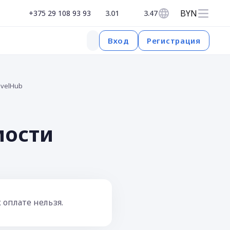
BYN
+375 29 108 93 93
3.01
3.47
Регистрация
Вход
avelHub
мости
 оплате нельзя.