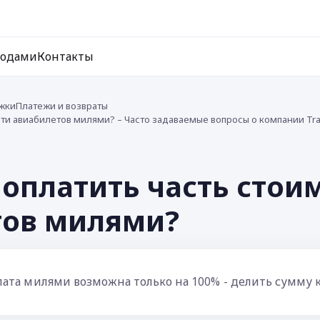
ходами
Контакты
жки
Платежи и возвраты
ти авиабилетов милями? – Часто задаваемые вопросы о компании Tr
оплатить часть стои
тов милями?
лата милями возможна только на 100% - делить сумму к